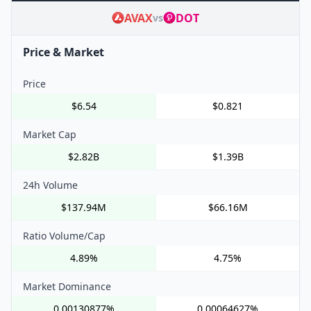
AVAX
DOT
vs
Price & Market
Price
$6.54
$0.821
Market Cap
$2.82B
$1.39B
24h Volume
$137.94M
$66.16M
Ratio Volume/Cap
4.89%
4.75%
Market Dominance
0.00130877%
0.00064627%