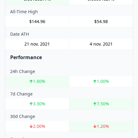
All-Time High
$144.96
$54.98
Date ATH
21 nov. 2021
4 nov. 2021
Performance
24h Change
1.60
%
1.00
%
7d Change
3.30
%
7.50
%
30d Change
2.00
%
1.20
%