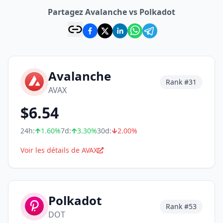
Partagez Avalanche vs Polkadot
Avalanche
Rank #
31
AVAX
$
6.54
24h:
1.60
%
7d:
3.30
%
30d:
2.00
%
Voir les détails de AVAX
Polkadot
Rank #
53
DOT