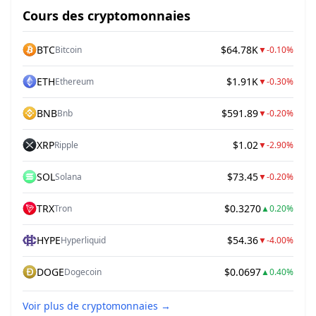
Cours des cryptomonnaies
BTC
$64.78K
Bitcoin
▼
-0.10%
ETH
$1.91K
Ethereum
▼
-0.30%
BNB
$591.89
Bnb
▼
-0.20%
XRP
$1.02
Ripple
▼
-2.90%
SOL
$73.45
Solana
▼
-0.20%
TRX
$0.3270
Tron
▲
0.20%
HYPE
$54.36
Hyperliquid
▼
-4.00%
DOGE
$0.0697
Dogecoin
▲
0.40%
Voir plus de cryptomonnaies
→