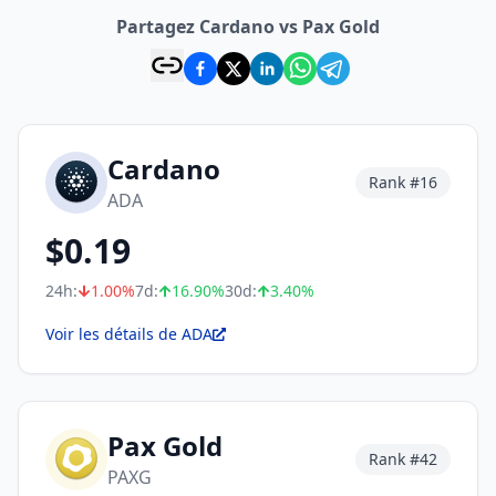
Partagez Cardano vs Pax Gold
Cardano
Rank #
16
ADA
$
0.19
24h:
1.00
%
7d:
16.90
%
30d:
3.40
%
Voir les détails de ADA
Pax Gold
Rank #
42
PAXG