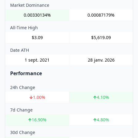
Market Dominance
0.00330134%
0.00087179%
All-Time High
$3.09
$5,619.09
Date ATH
1 sept. 2021
28 janv. 2026
Performance
24h Change
1.00
%
4.10
%
7d Change
16.90
%
4.80
%
30d Change