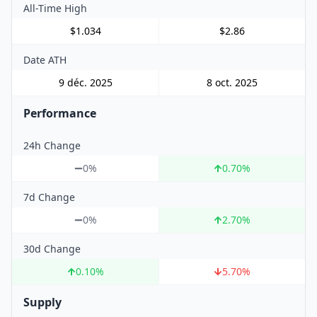
All-Time High
$1.034
$2.86
Date ATH
9 déc. 2025
8 oct. 2025
Performance
24h Change
0%
0.70
%
7d Change
0%
2.70
%
30d Change
0.10
%
5.70
%
Supply