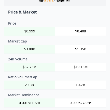
Price & Market
Price
$0.999
$0.408
Market Cap
$3.88B
$1.35B
24h Volume
$82.73M
$19.13M
Ratio Volume/Cap
2.13%
1.42%
Market Dominance
0.00181102%
0.00062783%