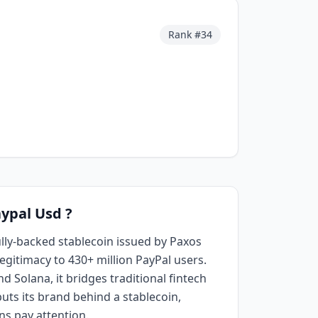
d
Rank #
34
aypal Usd ?
ully-backed stablecoin issued by Paxos
legitimacy to 430+ million PayPal users.
 Solana, it bridges traditional fintech
uts its brand behind a stablecoin,
ns pay attention.