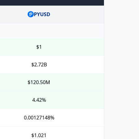
PYUSD
$1
$2.72B
$120.50M
4.42%
0.00127148%
$1.021