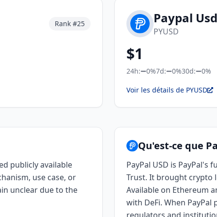
Paypal Us
Rank #
25
PYUSD
$
1
24h:
0%
7d:
0%
30d:
0%
Voir les détails de PYUSD
Qu'est-ce que P
ed publicly available
PayPal USD is PayPal's f
hanism, use case, or
Trust. It brought crypto 
ain unclear due to the
Available on Ethereum and
with DeFi. When PayPal p
regulators and institutio