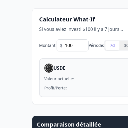
Calculateur What-If
Si vous aviez investi $100 il y a 7 jours...
$
Montant
:
Période
:
7d
3
USDE
Valeur actuelle
:
Profit/Perte
:
Comparaison détaillée