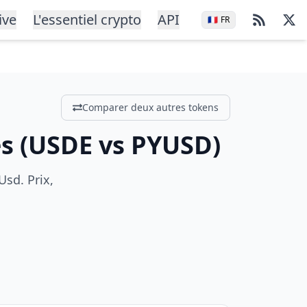
ive
L'essentiel crypto
API
🇫🇷
FR
Comparer deux autres tokens
és
(
USDE
vs
PYUSD
)
sd. Prix,