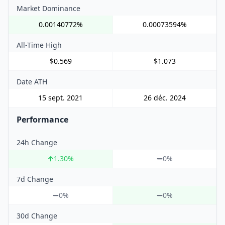
Market Dominance
0.00140772%
0.00073594%
All-Time High
$0.569
$1.073
Date ATH
15 sept. 2021
26 déc. 2024
Performance
24h Change
1.30
%
0%
7d Change
0%
0%
30d Change