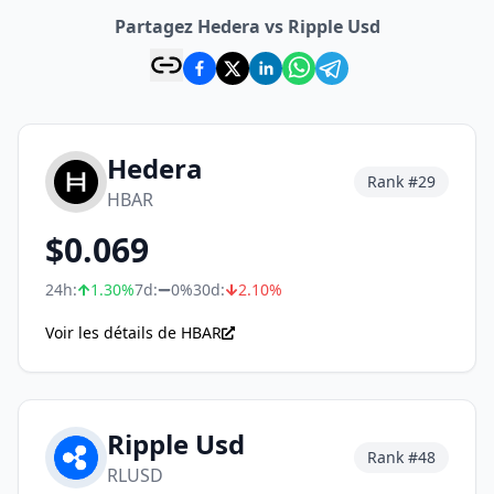
Partagez Hedera vs Ripple Usd
Hedera
Rank #
29
HBAR
$
0.069
24h:
1.30
%
7d:
0%
30d:
2.10
%
Voir les détails de HBAR
Ripple Usd
Rank #
48
RLUSD