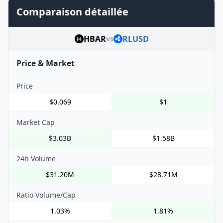
Comparaison détaillée
HBAR
RLUSD
vs
Price & Market
Price
$0.069
$1
Market Cap
$3.03B
$1.58B
24h Volume
$31.20M
$28.71M
Ratio Volume/Cap
1.03%
1.81%