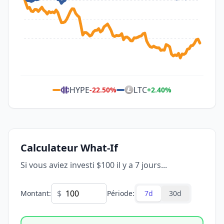
HYPE
LTC
-22.50
%
+
2.40
%
Calculateur What-If
Si vous aviez investi $100 il y a 7 jours...
$
Montant
:
Période
:
7d
30d