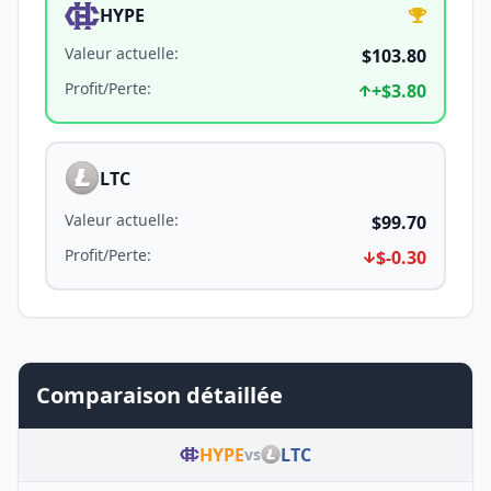
HYPE
Valeur actuelle
:
$103.80
Profit/Perte
:
+
$3.80
LTC
Valeur actuelle
:
$99.70
Profit/Perte
:
$-0.30
Comparaison détaillée
HYPE
LTC
vs