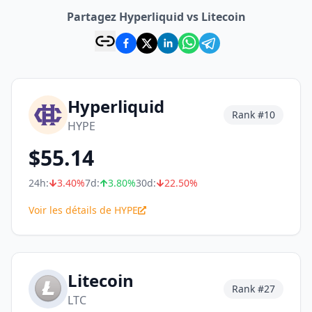
Partagez Hyperliquid vs Litecoin
Hyperliquid
Rank #
10
HYPE
$
55.14
24h:
3.40
%
7d:
3.80
%
30d:
22.50
%
Voir les détails de HYPE
Litecoin
Rank #
27
LTC