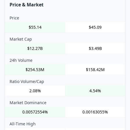
Price & Market
Price
$55.14
$45.09
Market Cap
$12.27B
$3.49B
24h Volume
$254.53M
$158.42M
Ratio Volume/Cap
2.08%
4.54%
Market Dominance
0.00572554%
0.00163055%
All-Time High