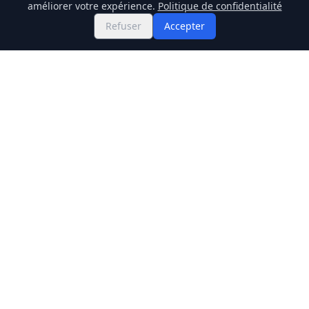
améliorer votre expérience.
Politique de confidentialité
Refuser
Accepter
Twitter
Binance Square
GitHub
Actualités
Prix Live
Stockmarket
Chainlink
Regulations
Cardano
Blockchain
Dogecoin
Altcoins
BNB