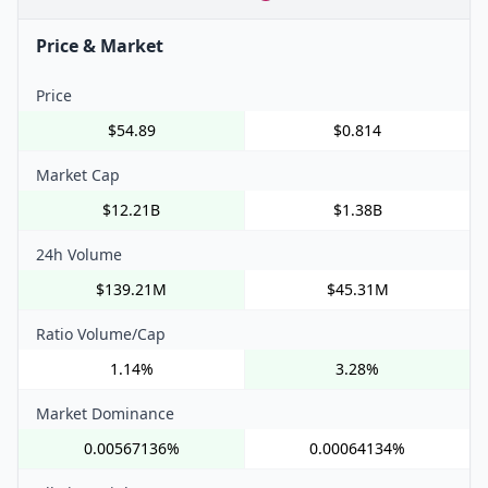
Price & Market
Price
$54.89
$0.814
Market Cap
$12.21B
$1.38B
24h Volume
$139.21M
$45.31M
Ratio Volume/Cap
1.14%
3.28%
Market Dominance
0.00567136%
0.00064134%