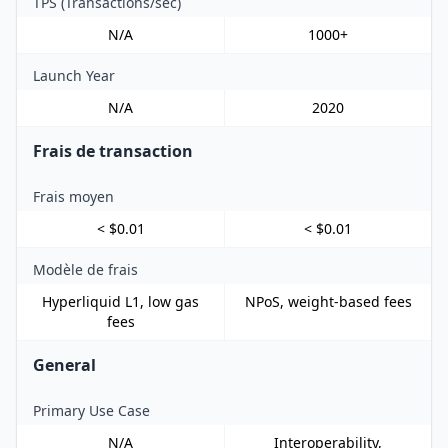
TPS (Transactions/sec)
N/A
1000+
Launch Year
N/A
2020
Frais de transaction
Frais moyen
< $0.01
< $0.01
Modèle de frais
Hyperliquid L1, low gas
NPoS, weight-based fees
fees
General
Primary Use Case
N/A
Interoperability,