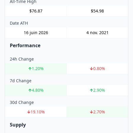
All-Time High
$76.87
$54.98
Date ATH
16 juin 2026
4 nov. 2021
Performance
24h Change
1.20
%
0.80
%
7d Change
4.80
%
2.90
%
30d Change
19.10
%
2.70
%
Supply