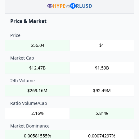
HYPE
RLUSD
vs
Price & Market
Price
$56.04
$1
Market Cap
$12.47B
$1.59B
24h Volume
$269.16M
$92.49M
Ratio Volume/Cap
2.16%
5.81%
Market Dominance
0.00581555%
0.00074297%