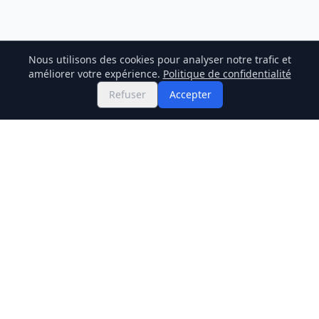
Nous utilisons des cookies pour analyser notre trafic et
améliorer votre expérience.
Politique de confidentialité
Refuser
Accepter
Twitter
Binance Square
GitHub
Actualités
Prix Live