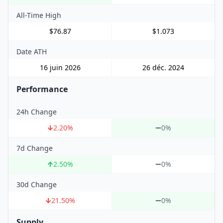
All-Time High
$76.87
$1.073
Date ATH
16 juin 2026
26 déc. 2024
Performance
24h Change
2.20
%
0%
7d Change
2.50
%
0%
30d Change
21.50
%
0%
Supply