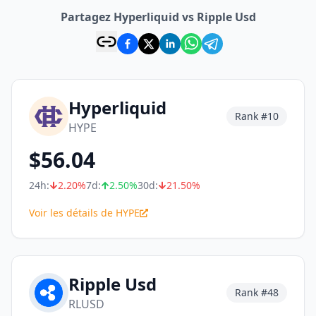
Partagez Hyperliquid vs Ripple Usd
Hyperliquid
Rank #
10
HYPE
$
56.04
24h:
2.20
%
7d:
2.50
%
30d:
21.50
%
Voir les détails de HYPE
Ripple Usd
Rank #
48
RLUSD