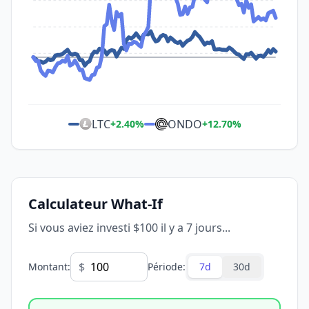
LTC
ONDO
+
2.40
%
+
12.70
%
Calculateur What-If
Si vous aviez investi $100 il y a 7 jours...
$
Montant
:
Période
:
7d
30d