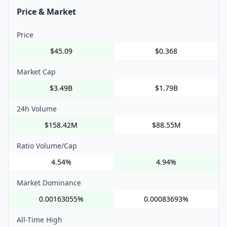
Price & Market
Price
$45.09
$0.368
Market Cap
$3.49B
$1.79B
24h Volume
$158.42M
$88.55M
Ratio Volume/Cap
4.54%
4.94%
Market Dominance
0.00163055%
0.00083693%
All-Time High