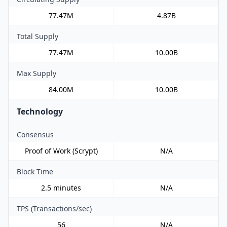
77.47M
4.87B
Total Supply
77.47M
10.00B
Max Supply
84.00M
10.00B
Technology
Consensus
Proof of Work (Scrypt)
N/A
Block Time
2.5 minutes
N/A
TPS (Transactions/sec)
56
N/A