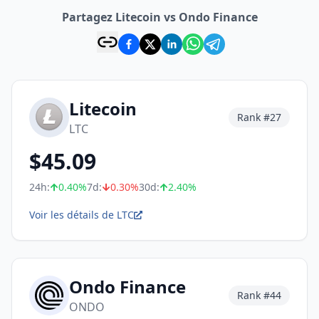
Partagez Litecoin vs Ondo Finance
Litecoin
Rank #
27
LTC
$
45.09
24h:
0.40
%
7d:
0.30
%
30d:
2.40
%
Voir les détails de LTC
Ondo Finance
Rank #
44
ONDO