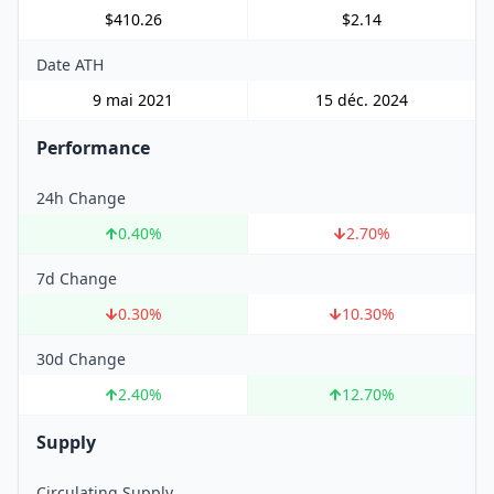
$410.26
$2.14
Date ATH
9 mai 2021
15 déc. 2024
Performance
24h Change
0.40
%
2.70
%
7d Change
0.30
%
10.30
%
30d Change
2.40
%
12.70
%
Supply
Circulating Supply