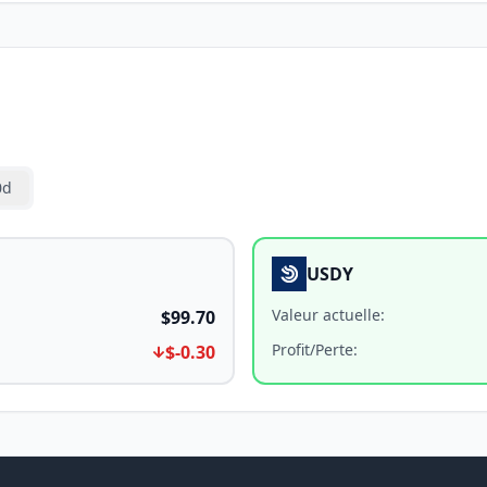
0d
USDY
Valeur actuelle
:
$99.70
Profit/Perte
:
$-0.30