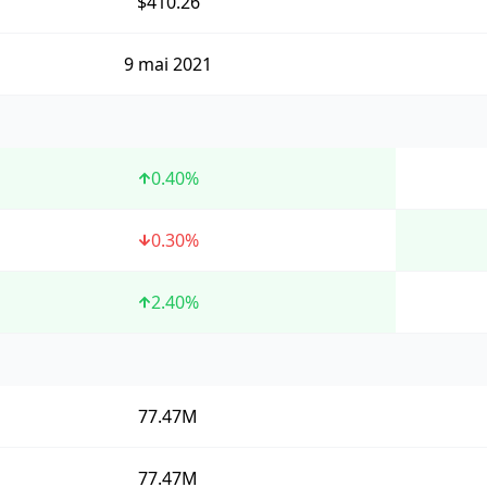
$410.26
9 mai 2021
0.40
%
0.30
%
2.40
%
77.47M
77.47M