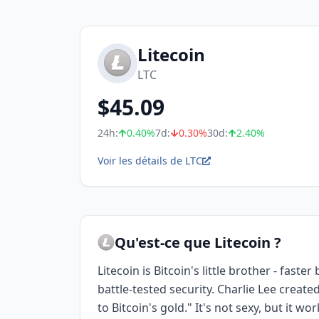
Litecoin
LTC
$
45.09
24h:
0.40
%
7d:
0.30
%
30d:
2.40
%
Voir les détails de LTC
Qu'est-ce que Litecoin ?
Litecoin is Bitcoin's little brother - faste
battle-tested security. Charlie Lee created 
to Bitcoin's gold." It's not sexy, but it wo