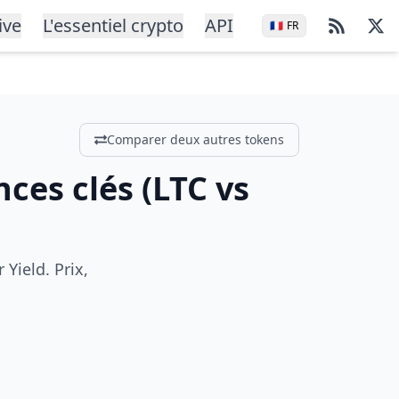
ive
L'essentiel crypto
API
🇫🇷
FR
Comparer deux autres tokens
nces clés
(
LTC
vs
Yield. Prix,