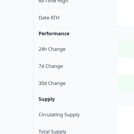
All-Time High
Date ATH
Performance
24h Change
7d Change
30d Change
Supply
Circulating Supply
Total Supply