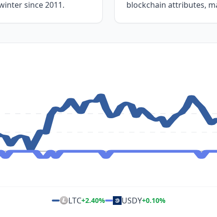
winter since 2011.
blockchain attributes, m
LTC
USDY
+
2.40
%
+
0.10
%