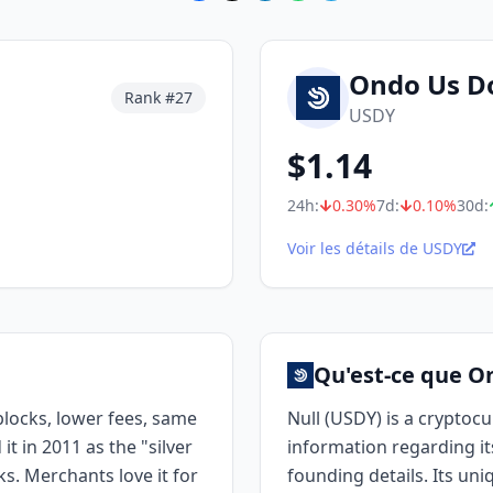
Ondo Us Do
Rank #
27
USDY
$
1.14
24h:
0.30
%
7d:
0.10
%
30d:
Voir les détails de USDY
Qu'est-ce que On
r blocks, lower fees, same
Null (USDY) is a cryptocu
it in 2011 as the "silver
information regarding i
rks. Merchants love it for
founding details. Its uniq