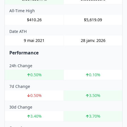
All-Time High
$410.26
$5,619.09
Date ATH
9 mai 2021
28 janv. 2026
Performance
24h Change
0.50
%
0.10
%
7d Change
0.50
%
3.50
%
30d Change
3.40
%
3.70
%