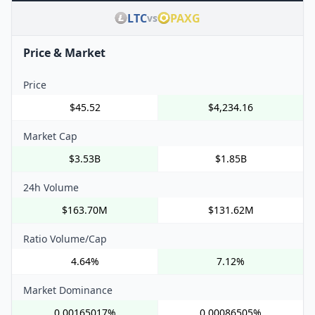
LTC
PAXG
vs
Price & Market
Price
$45.52
$4,234.16
Market Cap
$3.53B
$1.85B
24h Volume
$163.70M
$131.62M
Ratio Volume/Cap
4.64%
7.12%
Market Dominance
0.00165017%
0.00086505%