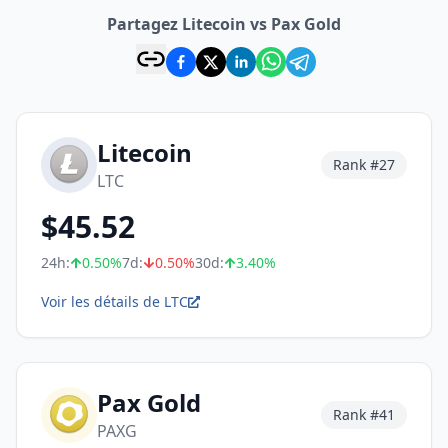
Partagez Litecoin vs Pax Gold
Litecoin
Rank #
27
LTC
$
45.52
24h:
0.50
%
7d:
0.50
%
30d:
3.40
%
Voir les détails de LTC
Pax Gold
Rank #
41
PAXG