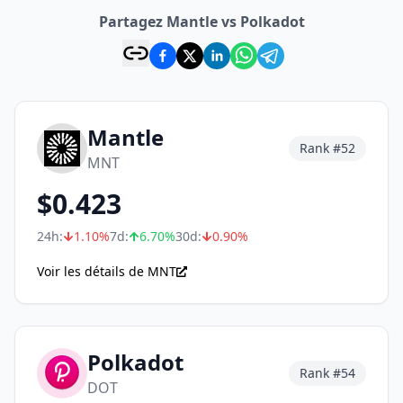
Partagez Mantle vs Polkadot
Mantle
Rank #
52
MNT
$
0.423
24h:
1.10
%
7d:
6.70
%
30d:
0.90
%
Voir les détails de MNT
Polkadot
Rank #
54
DOT