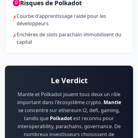
Risques de Polkadot
Courbe d'apprentissage raide pour les
✗
développeurs
Enchères de slots parachain immobilisent du
✗
capital
Le Verdict
Mantle et Polkadot jouent tous deux un rôle
important dans l'écosystème crypto.
Mantle
se concentre sur
ethereum l2, defi, gaming
,
tandis que
Polkadot
est reconnu pour
interoperability, parachains, governance
.
De
nombreux investisseurs choisissent de