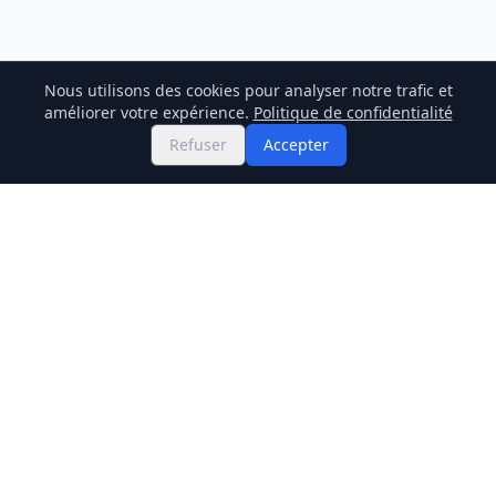
Nous utilisons des cookies pour analyser notre trafic et
améliorer votre expérience.
Politique de confidentialité
Refuser
Accepter
Twitter
Binance Square
GitHub
Actualités
Prix Live