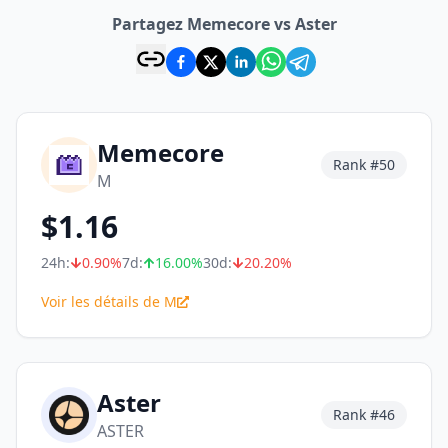
Partagez Memecore vs Aster
Memecore
Rank #
50
M
$
1.16
24h:
0.90
%
7d:
16.00
%
30d:
20.20
%
Voir les détails de M
Aster
Rank #
46
ASTER