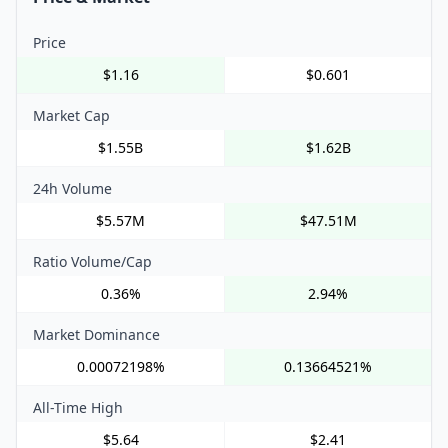
Price
$1.16
$0.601
Market Cap
$1.55B
$1.62B
24h Volume
$5.57M
$47.51M
Ratio Volume/Cap
0.36%
2.94%
Market Dominance
0.00072198%
0.13664521%
All-Time High
$5.64
$2.41