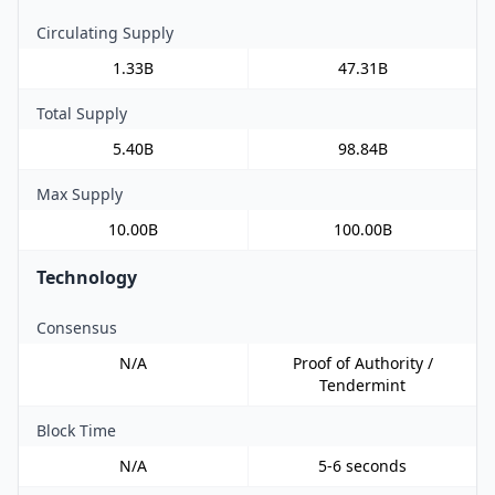
Circulating Supply
1.33B
47.31B
Total Supply
5.40B
98.84B
Max Supply
10.00B
100.00B
Technology
Consensus
N/A
Proof of Authority /
Tendermint
Block Time
N/A
5-6 seconds