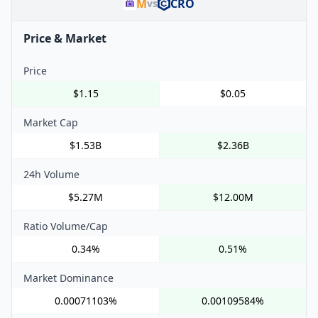
M
CRO
vs
Price & Market
Price
$1.15
$0.05
Market Cap
$1.53B
$2.36B
24h Volume
$5.27M
$12.00M
Ratio Volume/Cap
0.34%
0.51%
Market Dominance
0.00071103%
0.00109584%