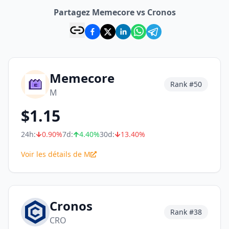
Partagez Memecore vs Cronos
Memecore
Rank #
50
M
$
1.15
24h:
0.90
%
7d:
4.40
%
30d:
13.40
%
Voir les détails de M
Cronos
Rank #
38
CRO