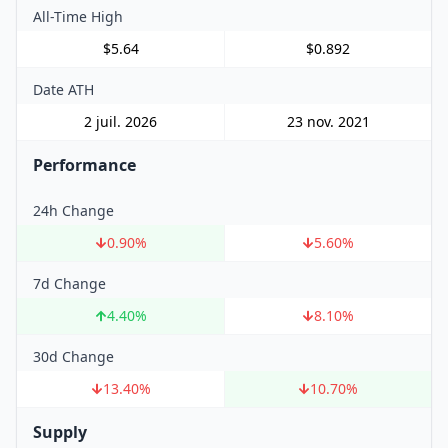
All-Time High
$5.64
$0.892
Date ATH
2 juil. 2026
23 nov. 2021
Performance
24h Change
0.90
%
5.60
%
7d Change
4.40
%
8.10
%
30d Change
13.40
%
10.70
%
Supply