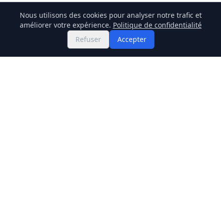
Nous utilisons des cookies pour analyser notre trafic et
améliorer votre expérience.
Politique de confidentialité
Refuser
Accepter
Twitter
Binance Square
GitHub
Actualités
Prix Live
Stockmarket
Chainlink
Regulations
Cardano