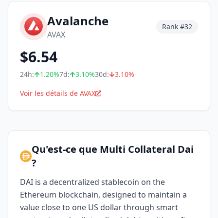
Avalanche
Rank #
32
AVAX
$
6.54
24h:
1.20
%
7d:
3.10
%
30d:
3.10
%
Voir les détails de AVAX
Qu'est-ce que Multi Collateral Dai
?
DAI is a decentralized stablecoin on the
Ethereum blockchain, designed to maintain a
value close to one US dollar through smart