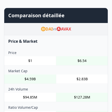
Comparaison détaillée
DAI
AVAX
vs
Price & Market
Price
$1
$6.54
Market Cap
$4.59B
$2.83B
24h Volume
$94.85M
$127.28M
Ratio Volume/Cap