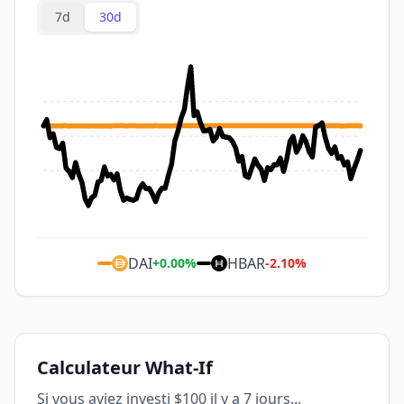
7d
30d
DAI
HBAR
+
0.00
%
-2.10
%
Calculateur What-If
Si vous aviez investi $100 il y a 7 jours...