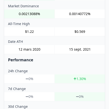
Market Dominance
0.00213088%
0.00140772%
All-Time High
$1.22
$0.569
Date ATH
12 mars 2020
15 sept. 2021
Performance
24h Change
0%
1.30
%
7d Change
0%
0%
30d Change