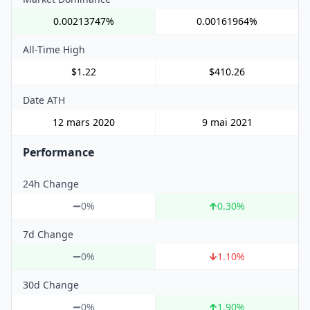
0.00213747%
0.00161964%
All-Time High
$1.22
$410.26
Date ATH
12 mars 2020
9 mai 2021
Performance
24h Change
0%
0.30
%
7d Change
0%
1.10
%
30d Change
0%
1.90
%