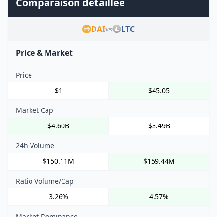
Comparaison détaillée
DAI
LTC
vs
Price & Market
Price
$1
$45.05
Market Cap
$4.60B
$3.49B
24h Volume
$150.11M
$159.44M
Ratio Volume/Cap
3.26%
4.57%
Market Dominance