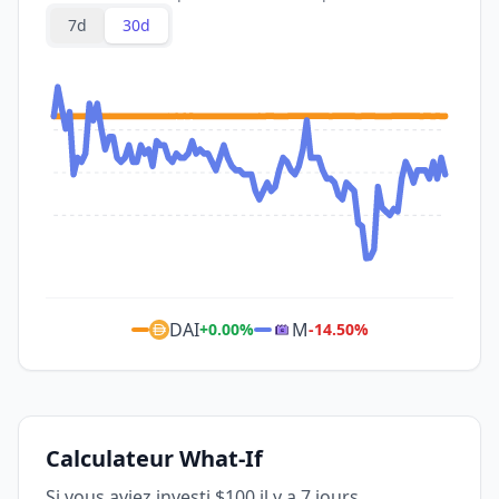
7d
30d
DAI
M
+
0.00
%
-14.50
%
Calculateur What-If
Si vous aviez investi $100 il y a 7 jours...