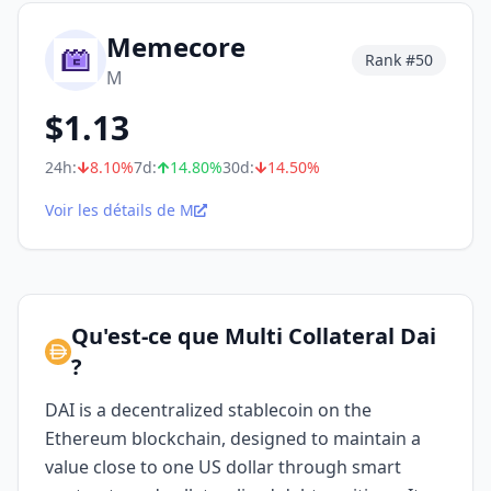
Memecore
Rank #
50
M
$
1.13
24h:
8.10
%
7d:
14.80
%
30d:
14.50
%
Voir les détails de M
Qu'est-ce que Multi Collateral Dai
?
DAI is a decentralized stablecoin on the
Ethereum blockchain, designed to maintain a
value close to one US dollar through smart