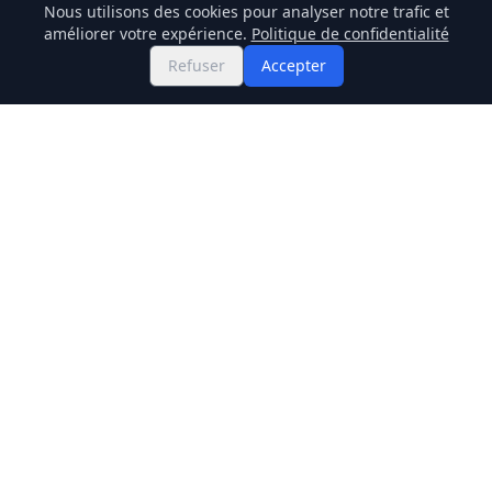
Nous utilisons des cookies pour analyser notre trafic et
améliorer votre expérience.
Politique de confidentialité
Refuser
Accepter
Twitter
Binance Square
GitHub
Actualités
Prix Live
Stockmarket
Chainlink
Regulations
Cardano
Blockchain
Dogecoin