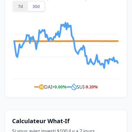
7d
30d
DAI
SUI
+
0.00
%
-9.20
%
Calculateur What-If
Si vous aviez investi $100 il y a 7 jours...