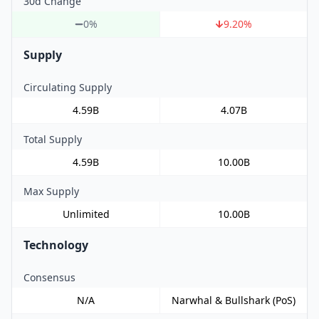
30d Change
0%
9.20
%
Supply
Circulating Supply
4.59B
4.07B
Total Supply
4.59B
10.00B
Max Supply
Unlimited
10.00B
Technology
Consensus
N/A
Narwhal & Bullshark (PoS)