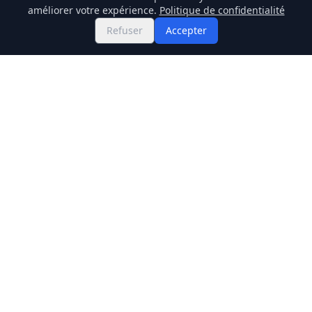
améliorer votre expérience.
Politique de confidentialité
Refuser
Accepter
Twitter
Binance Square
GitHub
Actualités
Prix Live
Stockmarket
Chainlink
Regulations
Cardano
Blockchain
Dogecoin
Altcoins
BNB