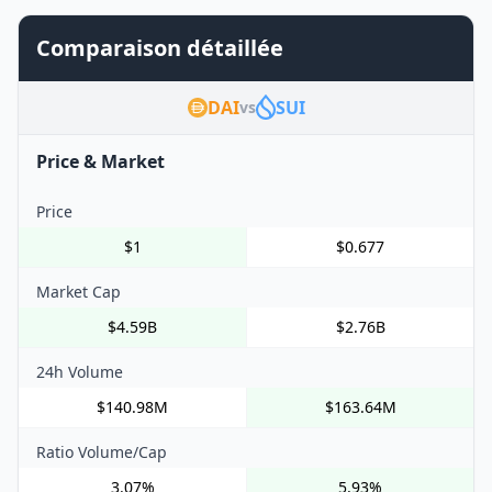
Comparaison détaillée
DAI
SUI
vs
Price & Market
Price
$1
$0.677
Market Cap
$4.59B
$2.76B
24h Volume
$140.98M
$163.64M
Ratio Volume/Cap
3.07%
5.93%