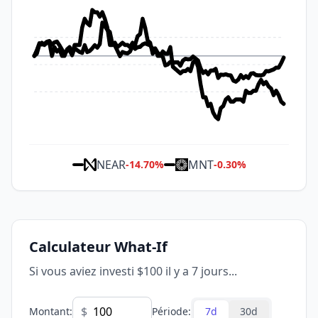
NEAR
MNT
-14.70
%
-0.30
%
Calculateur What-If
Si vous aviez investi $100 il y a 7 jours...
$
Montant
:
Période
:
7d
30d