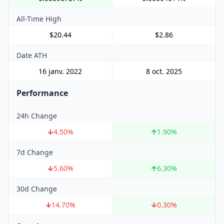
All-Time High
$20.44
$2.86
Date ATH
16 janv. 2022
8 oct. 2025
Performance
24h Change
4.50
%
1.90
%
7d Change
5.60
%
6.30
%
30d Change
14.70
%
0.30
%