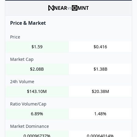
NEAR
MNT
vs
Price & Market
Price
$1.59
$0.416
Market Cap
$2.08B
$1.38B
24h Volume
$143.10M
$20.38M
Ratio Volume/Cap
6.89%
1.48%
Market Dominance
0.00096737%
0.00064014%