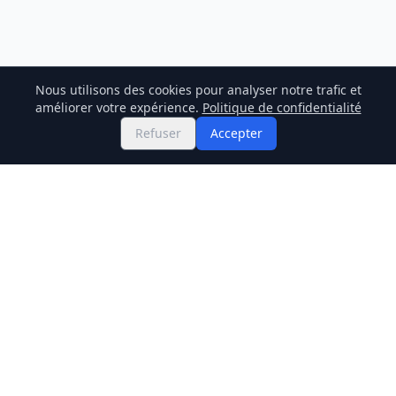
Nous utilisons des cookies pour analyser notre trafic et
améliorer votre expérience.
Politique de confidentialité
Refuser
Accepter
Twitter
Binance Square
GitHub
Actualités
Prix Live