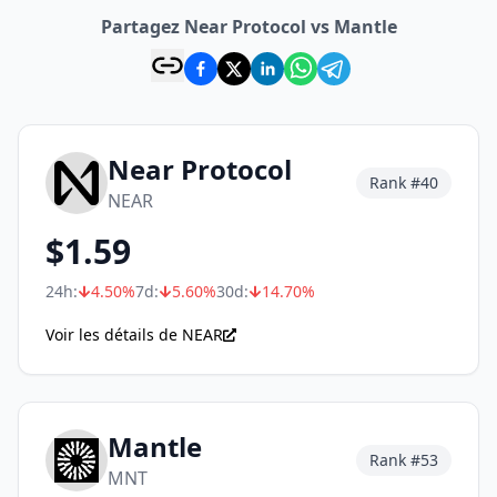
Partagez Near Protocol vs Mantle
Near Protocol
Rank #
40
NEAR
$
1.59
24h:
4.50
%
7d:
5.60
%
30d:
14.70
%
Voir les détails de NEAR
Mantle
Rank #
53
MNT