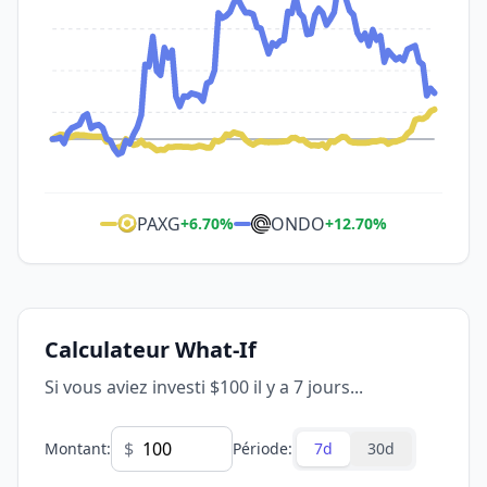
PAXG
ONDO
+
6.70
%
+
12.70
%
Calculateur What-If
Si vous aviez investi $100 il y a 7 jours...
$
Montant
:
Période
:
7d
30d