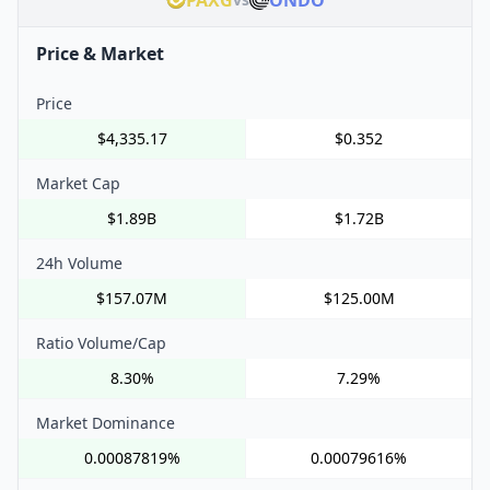
PAXG
ONDO
Price & Market
Price
$4,335.17
$0.352
Market Cap
$1.89B
$1.72B
24h Volume
$157.07M
$125.00M
Ratio Volume/Cap
8.30%
7.29%
Market Dominance
0.00087819%
0.00079616%