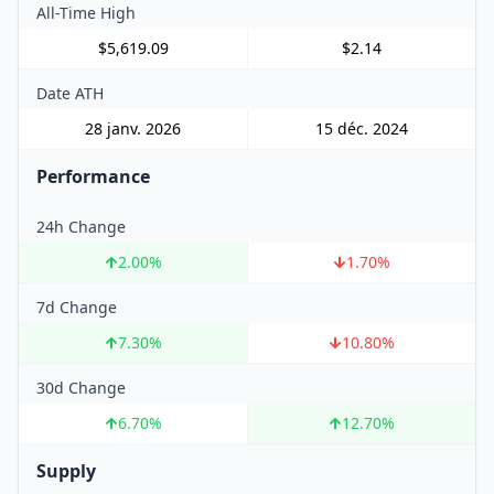
All-Time High
$5,619.09
$2.14
Date ATH
28 janv. 2026
15 déc. 2024
Performance
24h Change
2.00
%
1.70
%
7d Change
7.30
%
10.80
%
30d Change
6.70
%
12.70
%
Supply