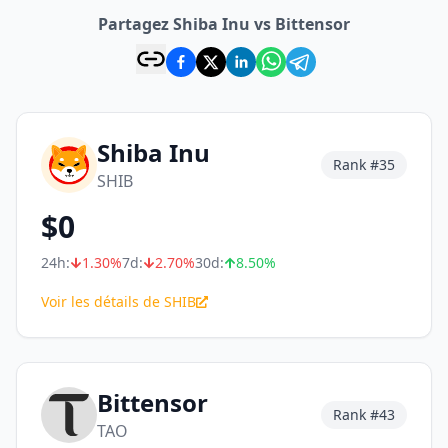
Partagez Shiba Inu vs Bittensor
Shiba Inu
Rank #
35
SHIB
$
0
24h:
1.30
%
7d:
2.70
%
30d:
8.50
%
Voir les détails de SHIB
Bittensor
Rank #
43
TAO