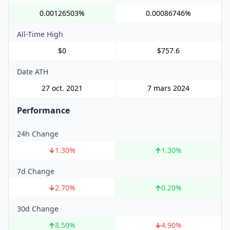
0.00126503%
0.00086746%
All-Time High
$0
$757.6
Date ATH
27 oct. 2021
7 mars 2024
Performance
24h Change
1.30
%
1.30
%
7d Change
2.70
%
0.20
%
30d Change
8.50
%
4.90
%