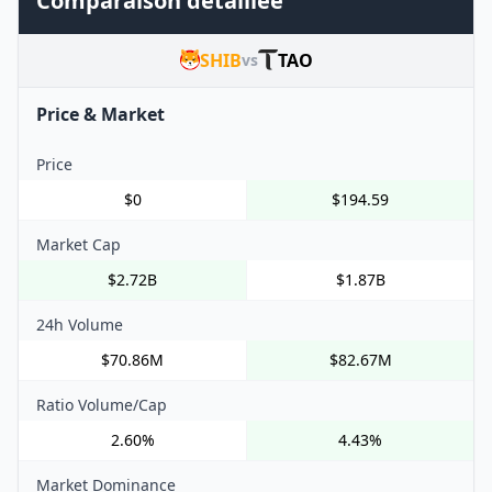
Comparaison détaillée
SHIB
TAO
vs
Price & Market
Price
$0
$194.59
Market Cap
$2.72B
$1.87B
24h Volume
$70.86M
$82.67M
Ratio Volume/Cap
2.60%
4.43%
Market Dominance