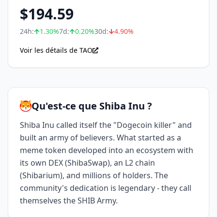
$
194.59
24h:
1.30
%
7d:
0.20
%
30d:
4.90
%
Voir les détails de TAO
Qu'est-ce que Shiba Inu ?
Shiba Inu called itself the "Dogecoin killer" and
built an army of believers. What started as a
meme token developed into an ecosystem with
its own DEX (ShibaSwap), an L2 chain
(Shibarium), and millions of holders. The
community's dedication is legendary - they call
themselves the SHIB Army.