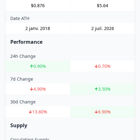
$0.876
$5.64
Date ATH
2 janv. 2018
2 juil. 2026
Performance
24h Change
0.90
%
0.70
%
7d Change
4.90
%
3.50
%
30d Change
13.80
%
6.90
%
Supply
Circulating Supply