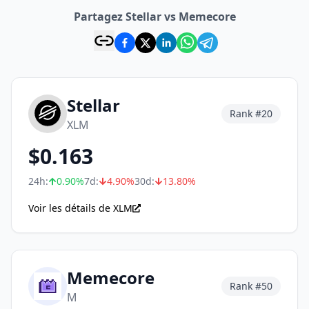
Partagez Stellar vs Memecore
Stellar
Rank #
20
XLM
$
0.163
24h:
0.90
%
7d:
4.90
%
30d:
13.80
%
Voir les détails de XLM
Memecore
Rank #
50
M