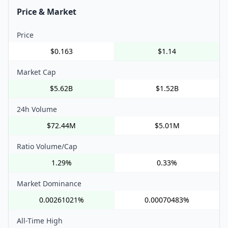
Price & Market
Price
$0.163
$1.14
Market Cap
$5.62B
$1.52B
24h Volume
$72.44M
$5.01M
Ratio Volume/Cap
1.29%
0.33%
Market Dominance
0.00261021%
0.00070483%
All-Time High