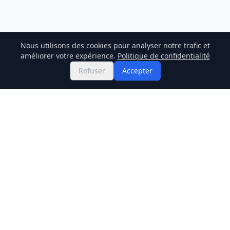
Nous utilisons des cookies pour analyser notre trafic et
améliorer votre expérience.
Politique de confidentialité
Refuser
Accepter
Twitter
Binance Square
GitHub
Actualités
Prix Live