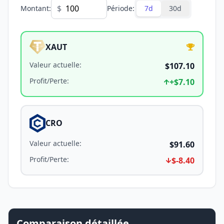
$
Montant
:
Période
:
7d
30d
XAUT
Valeur actuelle
:
$107.10
Profit/Perte
:
+
$7.10
CRO
Valeur actuelle
:
$91.60
Profit/Perte
:
$-8.40
Comparaison détaillée