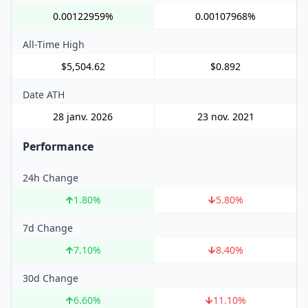
0.00122959%
0.00107968%
All-Time High
$5,504.62
$0.892
Date ATH
28 janv. 2026
23 nov. 2021
Performance
24h Change
1.80
%
5.80
%
7d Change
7.10
%
8.40
%
30d Change
6.60
%
11.10
%