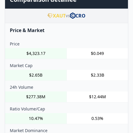
XAUT
CRO
vs
Price & Market
Price
$4,323.17
$0.049
Market Cap
$2.65B
$2.33B
24h Volume
$277.38M
$12.44M
Ratio Volume/Cap
10.47%
0.53%
Market Dominance