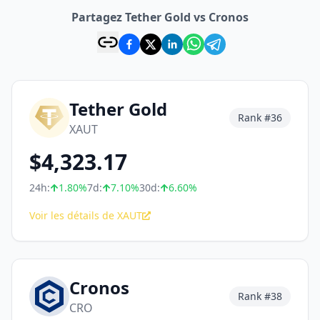
Partagez Tether Gold vs Cronos
Tether Gold
Rank #
36
XAUT
$
4,323.17
24h:
1.80
%
7d:
7.10
%
30d:
6.60
%
Voir les détails de XAUT
Cronos
Rank #
38
CRO