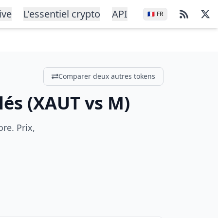
ive
L'essentiel crypto
API
🇫🇷
FR
Comparer deux autres tokens
lés
(
XAUT
vs
M
)
re. Prix,