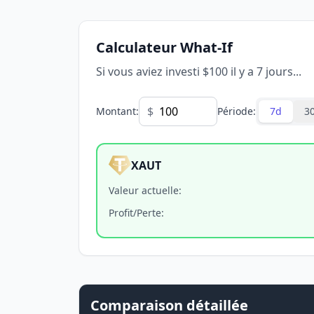
Calculateur What-If
Si vous aviez investi $100 il y a 7 jours...
$
Montant
:
Période
:
7d
3
XAUT
Valeur actuelle
:
Profit/Perte
:
Comparaison détaillée