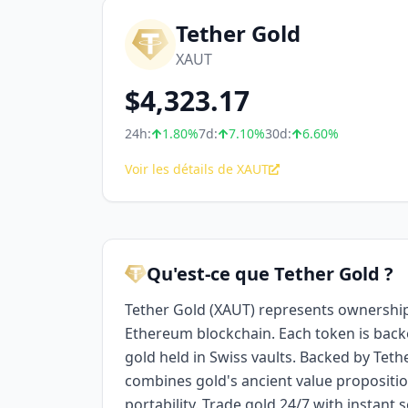
Tether Gold
XAUT
$
4,323.17
24h:
1.80
%
7d:
7.10
%
30d:
6.60
%
Voir les détails de XAUT
Qu'est-ce que Tether Gold ?
Tether Gold (XAUT) represents ownership
Ethereum blockchain. Each token is back
gold held in Swiss vaults. Backed by Tether
combines gold's ancient value propositio
portability. Trade gold 24/7 with instant 