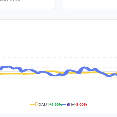
XAUT
M
+
6.60
%
-8.00
%