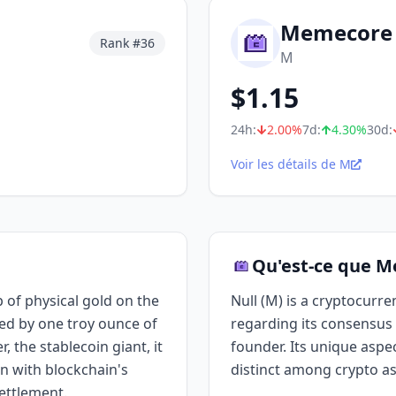
Memecore
Rank #
36
M
$
1.15
24h:
2.00
%
7d:
4.30
%
30d:
Voir les détails de M
Qu'est-ce que 
 of physical gold on the
Null (M) is a cryptocurre
ed by one troy ounce of
regarding its consensus 
, the stablecoin giant, it
founder. Its unique aspect
n with blockchain's
distinct among crypto as
settlement.