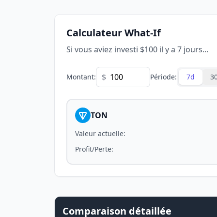
Calculateur What-If
Si vous aviez investi $100 il y a 7 jours...
$
Montant
:
Période
:
7d
3
TON
Valeur actuelle
:
Profit/Perte
:
Comparaison détaillée