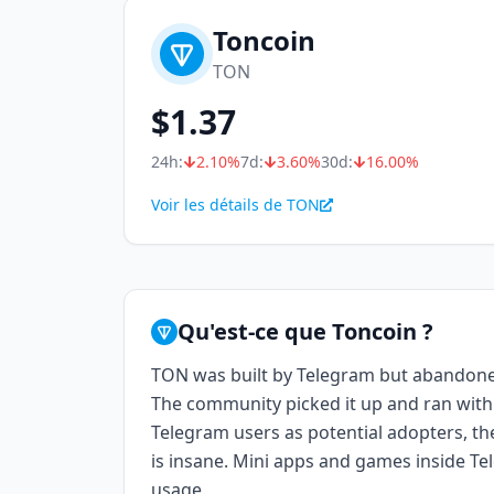
Toncoin
TON
$
1.37
24h:
2.10
%
7d:
3.60
%
30d:
16.00
%
Voir les détails de TON
Qu'est-ce que Toncoin ?
TON was built by Telegram but abandone
The community picked it up and ran with i
Telegram users as potential adopters, th
is insane. Mini apps and games inside Te
usage.