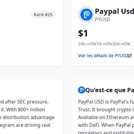
Paypal Us
Rank #
25
PYUSD
$
1
24h:
0%
7d:
0%
30d:
0%
Voir les détails de PYUSD
Qu'est-ce que P
d after SEC pressure.
PayPal USD is PayPal's f
t. With 800+ million
Trust. It brought crypto 
e distribution advantage
Available on Ethereum and
legram are driving real
with DeFi. When PayPal p
regulators and institutio