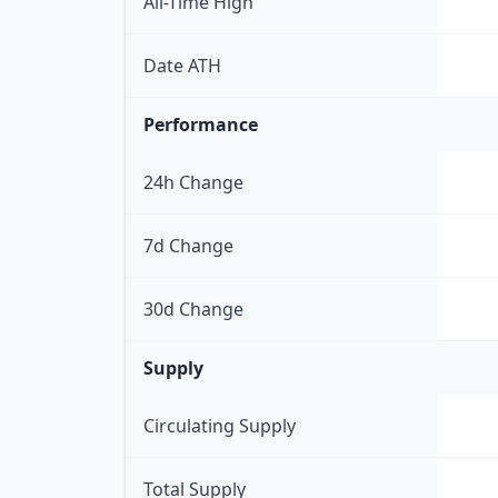
All-Time High
Date ATH
Performance
24h Change
7d Change
30d Change
Supply
Circulating Supply
Total Supply