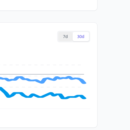
7d
30d