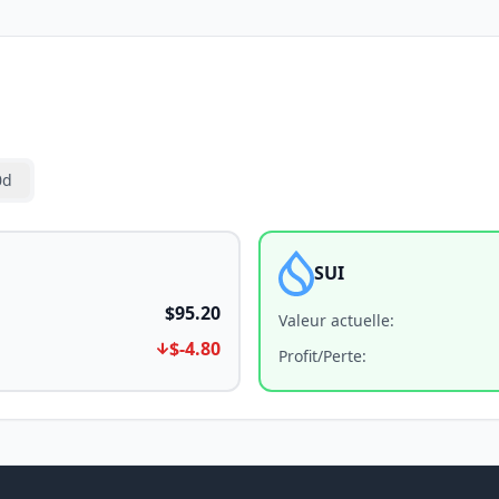
0d
SUI
$95.20
Valeur actuelle
:
$-4.80
Profit/Perte
: