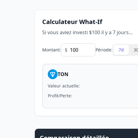
Calculateur What-If
Si vous aviez investi $100 il y a 7 jours...
$
Montant
:
Période
:
7d
3
TON
Valeur actuelle
:
Profit/Perte
:
Comparaison détaillée