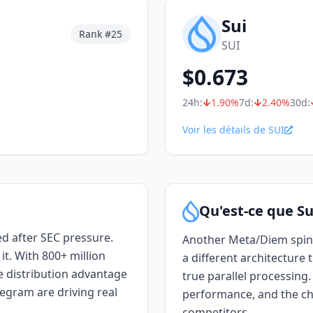
Sui
Rank #
25
SUI
$
0.673
24h:
1.90
%
7d:
2.40
%
30d:
Voir les détails de SUI
Qu'est-ce que Su
d after SEC pressure.
Another Meta/Diem spino
t. With 800+ million
a different architecture
e distribution advantage
true parallel processing
legram are driving real
performance, and the ch
competitors.