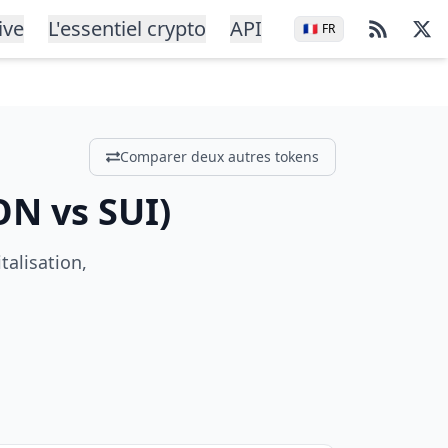
ive
L'essentiel crypto
API
🇫🇷
FR
Comparer deux autres tokens
ON
vs
SUI
)
talisation,