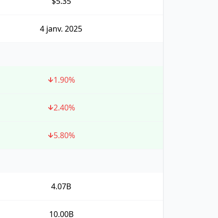
$5.35
4 janv. 2025
1.90
%
2.40
%
5.80
%
4.07B
10.00B