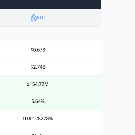
SUI
$0.673
$2.74B
$154.72M
5.64%
0.00128278%