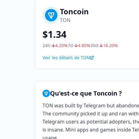
Toncoin
TON
$
1.34
24h:
4.20
%
7d:
4.80
%
30d:
16.20
%
Voir les détails de TON
Qu'est-ce que Toncoin ?
TON was built by Telegram but abandone
The community picked it up and ran with i
Telegram users as potential adopters, th
is insane. Mini apps and games inside Te
usage.