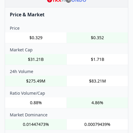
TRX
ONDO
Price & Market
Price
$0.329
$0.352
Market Cap
$31.21B
$1.71B
24h Volume
$275.49M
$83.21M
Ratio Volume/Cap
0.88%
4.86%
Market Dominance
0.01447473%
0.00079439%