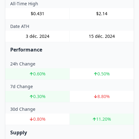
All-Time High
$0.431
$2.14
Date ATH
3 déc. 2024
15 déc. 2024
Performance
24h Change
0.60
%
0.50
%
7d Change
0.30
%
8.80
%
30d Change
0.80
%
11.20
%
Supply