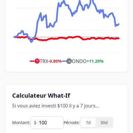
TRX
ONDO
-0.80
%
+
11.20
%
Calculateur What-If
Si vous aviez investi $100 il y a 7 jours...
$
Montant
:
Période
:
7d
30d