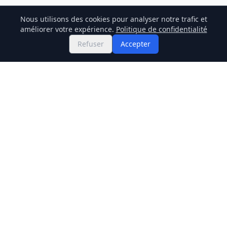
Nous utilisons des cookies pour analyser notre trafic et
améliorer votre expérience.
Politique de confidentialité
Refuser
Accepter
Twitter
Binance Square
GitHub
Actualités
Prix Live
Stockmarket
Chainlink
Regulations
Cardano