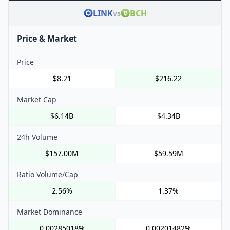
LINK
BCH
vs
Price & Market
Price
$8.21
$216.22
Market Cap
$6.14B
$4.34B
24h Volume
$157.00M
$59.59M
Ratio Volume/Cap
2.56%
1.37%
Market Dominance
0.00285018%
0.00201482%