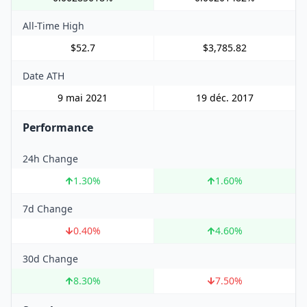
All-Time High
$52.7
$3,785.82
Date ATH
9 mai 2021
19 déc. 2017
Performance
24h Change
1.30
%
1.60
%
7d Change
0.40
%
4.60
%
30d Change
8.30
%
7.50
%