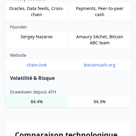
Oracles, Data feeds, Cross-
Payments, Peer-to-peer
chain
cash
Founder
Sergey Nazarov
Amaury Séchet, Bitcoin
ABC team
Website
chain.link
bitcoincash.org
Volatilité & Risque
Drawdown depuis ATH
84.4%
94.3%
Comparaison technologique