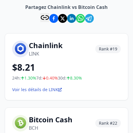
Partagez Chainlink vs Bitcoin Cash
Chainlink
Rank #
19
LINK
$
8.21
24h:
1.30
%
7d:
0.40
%
30d:
8.30
%
Voir les détails de LINK
Bitcoin Cash
Rank #
22
BCH