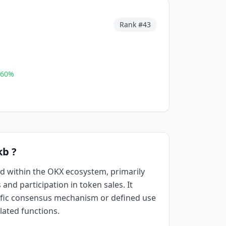
Rank #
43
.60
%
kb ?
sed within the OKX ecosystem, primarily
 and participation in token sales. It
ific consensus mechanism or defined use
lated functions.