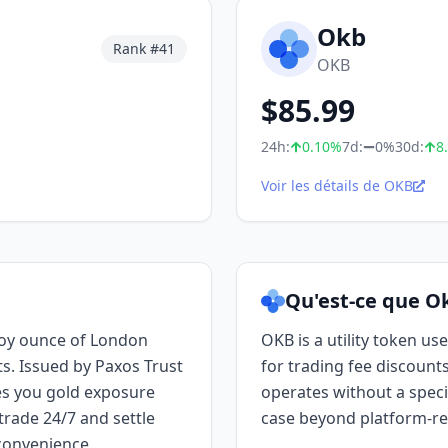
Okb
Rank #
41
OKB
$
85.99
24h:
0.10
%
7d:
0%
30d:
8
Voir les détails de OKB
Qu'est-ce que O
roy ounce of London
OKB is a utility token u
ts. Issued by Paxos Trust
for trading fee discounts
es you gold exposure
operates without a spec
 trade 24/7 and settle
case beyond platform-re
 convenience.