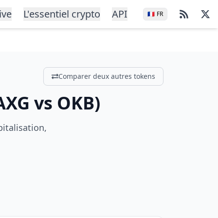
ive
L'essentiel crypto
API
🇫🇷
FR
Comparer deux autres tokens
AXG
vs
OKB
)
italisation,