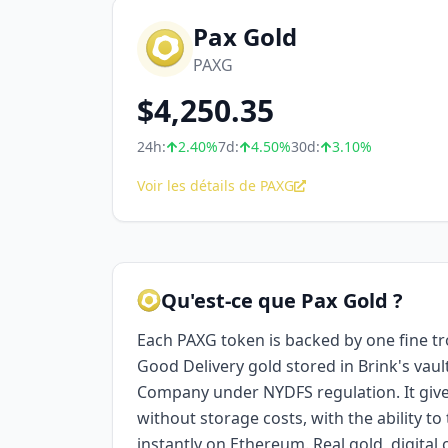
Pax Gold
PAXG
$
4,250.35
24h:
2.40
%
7d:
4.50
%
30d:
3.10
%
Voir les détails de PAXG
Qu'est-ce que Pax Gold ?
Each PAXG token is backed by one fine t
Good Delivery gold stored in Brink's vaul
Company under NYDFS regulation. It giv
without storage costs, with the ability to
instantly on Ethereum. Real gold, digital