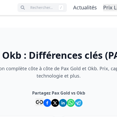
Actualités
Prix L
Rechercher…
/
s
Okb
:
Différences clés
(
P
 complète côte à côte de Pax Gold et Okb. Prix, cap
technologie et plus.
Partagez Pax Gold vs Okb