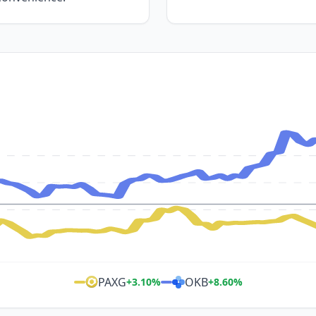
PAXG
OKB
+
3.10
%
+
8.60
%