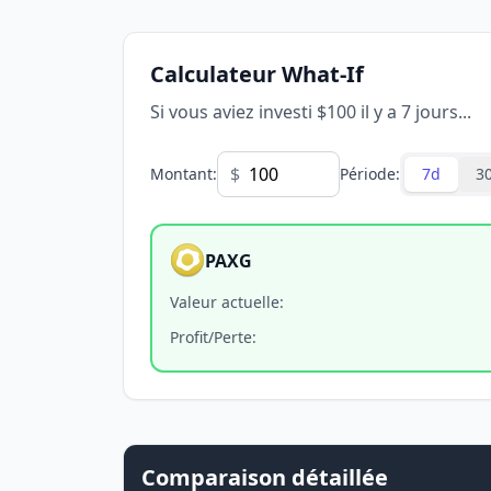
Calculateur What-If
Si vous aviez investi $100 il y a 7 jours...
$
Montant
:
Période
:
7d
3
PAXG
Valeur actuelle
:
Profit/Perte
:
Comparaison détaillée