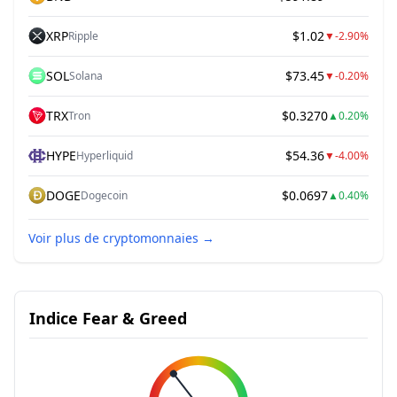
XRP
$1.02
Ripple
▼
-2.90%
SOL
$73.45
Solana
▼
-0.20%
TRX
$0.3270
Tron
▲
0.20%
HYPE
$54.36
Hyperliquid
▼
-4.00%
DOGE
$0.0697
Dogecoin
▲
0.40%
Voir plus de cryptomonnaies
→
Indice Fear & Greed