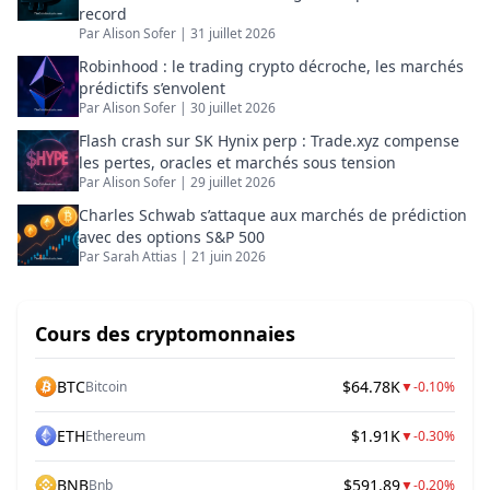
record
Par
Alison Sofer
|
31 juillet 2026
Robinhood : le trading crypto décroche, les marchés
prédictifs s’envolent
Par
Alison Sofer
|
30 juillet 2026
Flash crash sur SK Hynix perp : Trade.xyz compense
les pertes, oracles et marchés sous tension
Par
Alison Sofer
|
29 juillet 2026
Charles Schwab s’attaque aux marchés de prédiction
avec des options S&P 500
Par
Sarah Attias
|
21 juin 2026
Cours des cryptomonnaies
BTC
$64.78K
Bitcoin
▼
-0.10%
ETH
$1.91K
Ethereum
▼
-0.30%
BNB
$591.89
Bnb
▼
-0.20%