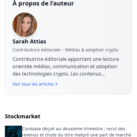
À propos de l'auteur
Sarah Attias
Contributrice éditoriale – Médias & adoption crypto
Contributrice éditoriale apportant une lecture
orientée médias, communication et adoption
des technologies crypto. Les contenus
analysent les stratégies de marque, les
Voir tous les articles
dynamiques de marché et la manière dont les
entreprises structurent leur discours autour du
Bitcoin, de la blockchain et des actifs
numériques.
Stockmarket
Coinbase déçoit au deuxième trimestre : recul des
revenus et chute du titre malgré une part de marché