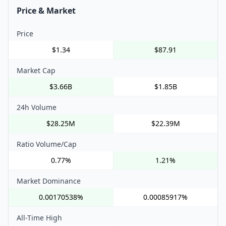
Price & Market
Price
$1.34
$87.91
Market Cap
$3.66B
$1.85B
24h Volume
$28.25M
$22.39M
Ratio Volume/Cap
0.77%
1.21%
Market Dominance
0.00170538%
0.00085917%
All-Time High