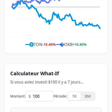
TON
OKB
-15.40
%
+
10.80
%
Calculateur What-If
Si vous aviez investi $100 il y a 7 jours...
$
Montant
:
Période
:
7d
30d