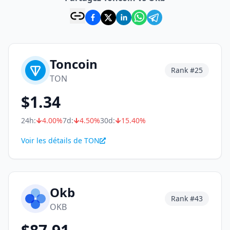
Toncoin
Rank #
25
TON
$
1.34
24h:
4.00
%
7d:
4.50
%
30d:
15.40
%
Voir les détails de TON
Okb
Rank #
43
OKB