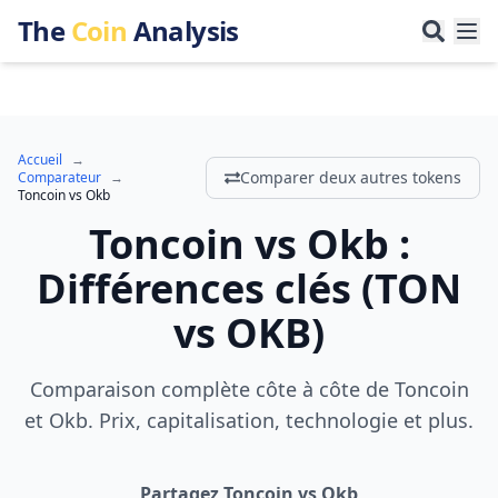
The
Coin
Analysis
Accueil
→
Comparer deux autres tokens
Comparateur
→
Toncoin
vs
Okb
Toncoin
vs
Okb
:
Différences clés
(
TON
vs
OKB
)
Comparaison complète côte à côte de Toncoin
et Okb. Prix, capitalisation, technologie et plus.
Partagez Toncoin vs Okb