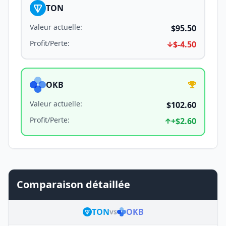
TON
Valeur actuelle
:
$95.50
Profit/Perte
:
$-4.50
OKB
Valeur actuelle
:
$102.60
Profit/Perte
:
+
$2.60
Comparaison détaillée
TON
OKB
vs