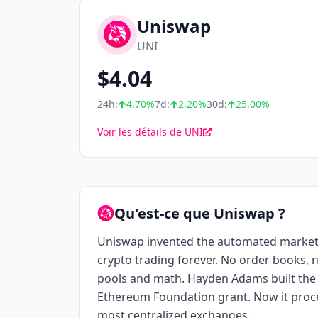
Uniswap
UNI
$
4.04
24h:
4.70
%
7d:
2.20
%
30d:
25.00
%
Voir les détails de UNI
Qu'est-ce que Uniswap ?
Uniswap invented the automated marke
crypto trading forever. No order books, no
pools and math. Hayden Adams built the f
Ethereum Foundation grant. Now it pro
most centralized exchanges.