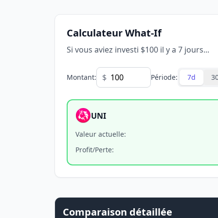
Calculateur What-If
Si vous aviez investi $100 il y a 7 jours...
$
Montant
:
Période
:
7d
3
UNI
Valeur actuelle
:
Profit/Perte
:
Comparaison détaillée