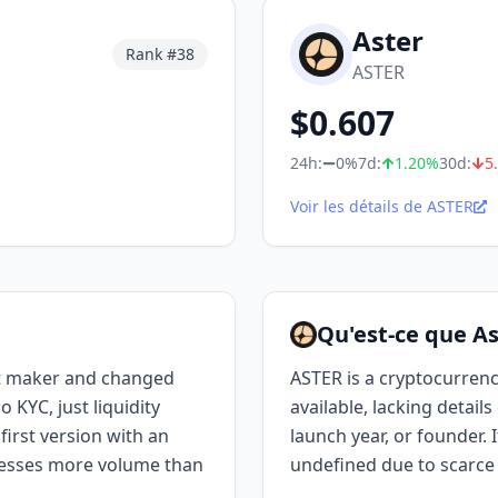
Aster
Rank #
38
ASTER
$
0.607
24h:
0%
7d:
1.20
%
30d:
5
Voir les détails de ASTER
Qu'est-ce que As
t maker and changed
ASTER is a cryptocurrenc
 KYC, just liquidity
available, lacking detai
irst version with an
launch year, or founder. 
cesses more volume than
undefined due to scarce