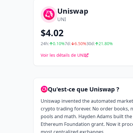
Uniswap
UNI
$
4.02
24h:
0.10
%
7d:
6.50
%
30d:
21.80
%
Voir les détails de UNI
Qu'est-ce que Uniswap ?
Uniswap invented the automated marke
crypto trading forever. No order books, no
pools and math. Hayden Adams built the f
Ethereum Foundation grant. Now it pro
most centralized exchanges.