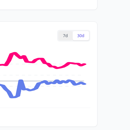
7d
30d