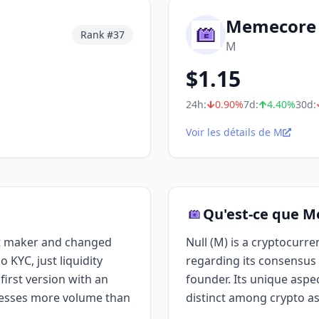
Memecore
Rank #
37
M
$
1.15
24h:
0.90
%
7d:
4.40
%
30d:
Voir les détails de M
Qu'est-ce que 
t maker and changed
Null (M) is a cryptocurre
 KYC, just liquidity
regarding its consensus 
irst version with an
founder. Its unique aspect
cesses more volume than
distinct among crypto as