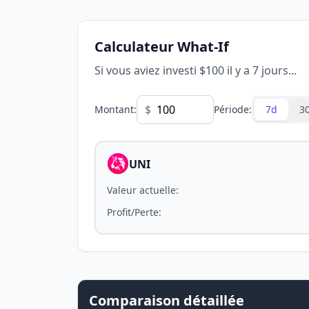
Calculateur What-If
Si vous aviez investi $100 il y a 7 jours...
$
Montant
:
Période
:
7d
3
UNI
Valeur actuelle
:
Profit/Perte
:
Comparaison détaillée