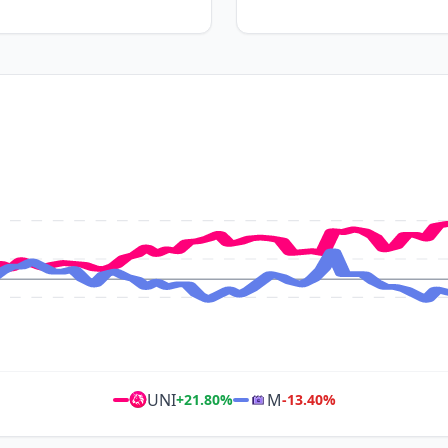
UNI
M
+
21.80
%
-13.40
%