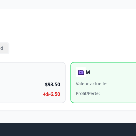
0d
M
Valeur actuelle
:
$93.50
Profit/Perte
:
$-6.50