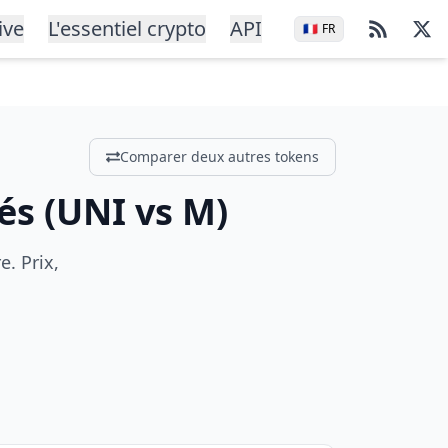
ive
L'essentiel crypto
API
🇫🇷
FR
Comparer deux autres tokens
és
(
UNI
vs
M
)
. Prix,