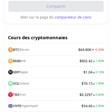
Comparer
Aller sur la page du
comparateur de coins
Cours des cryptomonnaies
BTC
$64.80K
Bitcoin
▼
-0.30%
BNB
$602.42
Bnb
▲
1.40%
XRP
$1.04
Ripple
▲
0.10%
SOL
$76.15
Solana
▲
1.90%
TRX
$0.3297
Tron
▲
0.80%
HYPE
$54.66
Hyperliquid
▲
0.90%