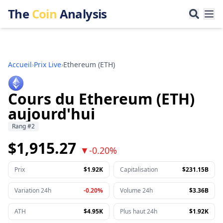
The
Coin
Analysis
Accueil
›
Prix Live
›
Ethereum
(
ETH
)
Cours du Ethereum (ETH)
aujourd'hui
Rang
#
2
$1,915.27
▼
-0.20%
Prix
$1.92K
Capitalisation
$231.15B
Variation 24h
-0.20%
Volume 24h
$3.36B
ATH
$4.95K
Plus haut 24h
$1.92K