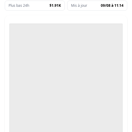
Plus bas 24h
$1.91K
Mis à jour
09/08 à 11:14