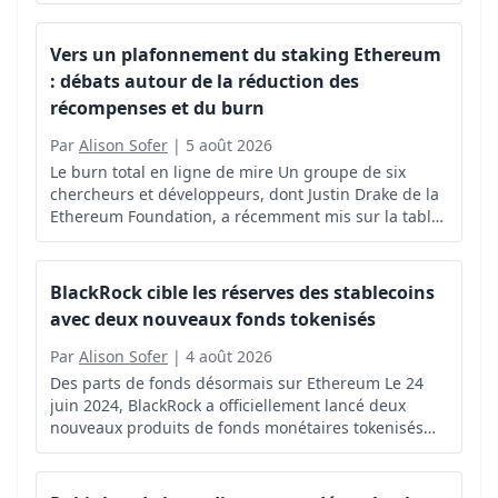
signé la loi « Sur les monnaies numériques et les
droits numériques », qui entrera en...
Vers un plafonnement du staking Ethereum
: débats autour de la réduction des
récompenses et du burn
Par
Alison Sofer
|
5 août 2026
Le burn total en ligne de mire Un groupe de six
chercheurs et développeurs, dont Justin Drake de la
Ethereum Foundation, a récemment mis sur la table
une proposition qui pourrait bouleverser l’économie
interne d’Ethereum.
BlackRock cible les réserves des stablecoins
avec deux nouveaux fonds tokenisés
Par
Alison Sofer
|
4 août 2026
Des parts de fonds désormais sur Ethereum Le 24
juin 2024, BlackRock a officiellement lancé deux
nouveaux produits de fonds monétaires tokenisés
destinés à servir de réserves pour les émetteurs de
stablecoins.