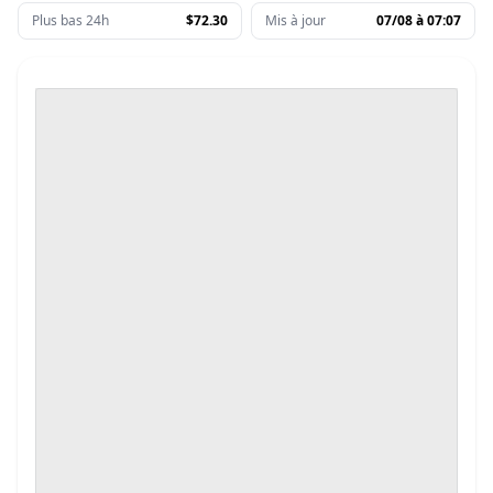
Plus bas 24h
$72.30
Mis à jour
07/08 à 07:07