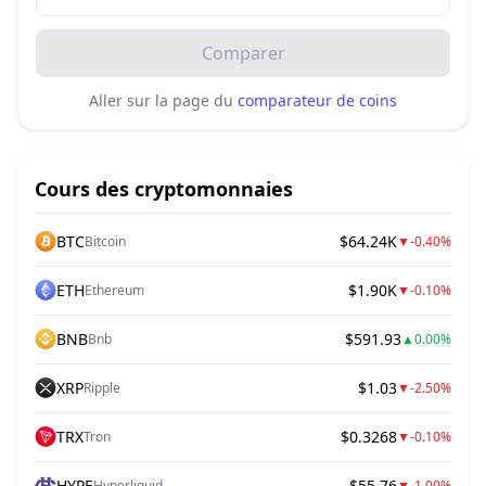
Comparer
Aller sur la page du
comparateur de coins
Cours des cryptomonnaies
BTC
$64.24K
Bitcoin
▼
-0.40%
ETH
$1.90K
Ethereum
▼
-0.10%
BNB
$591.93
Bnb
▲
0.00%
XRP
$1.03
Ripple
▼
-2.50%
TRX
$0.3268
Tron
▼
-0.10%
HYPE
$55.76
Hyperliquid
▼
-1.00%