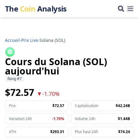
The
Coin
Analysis
Accueil
›
Prix Live
›
Solana
(
SOL
)
Cours du Solana (SOL)
aujourd'hui
Rang
#
7
$72.57
▼
-1.70%
Prix
$72.57
Capitalisation
$42.24B
Variation 24h
-1.70%
Volume 24h
$1.44B
ATH
$293.31
Plus haut 24h
$74.24