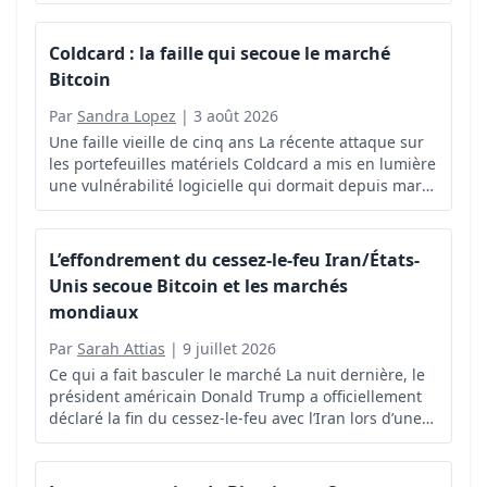
destinés à servir de réserves pour les émetteurs de
stablecoins.
Coldcard : la faille qui secoue le marché
Bitcoin
Par
Sandra Lopez
|
3 août 2026
Une faille vieille de cinq ans La récente attaque sur
les portefeuilles matériels Coldcard a mis en lumière
une vulnérabilité logicielle qui dormait depuis mars
2021.
L’effondrement du cessez-le-feu Iran/États-
Unis secoue Bitcoin et les marchés
mondiaux
Par
Sarah Attias
|
9 juillet 2026
Ce qui a fait basculer le marché La nuit dernière, le
président américain Donald Trump a officiellement
déclaré la fin du cessez-le-feu avec l’Iran lors d’une
allocution devant les dirigeants de l’OTAN.