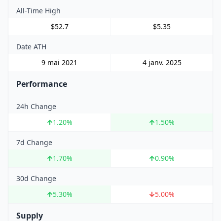
All-Time High
$52.7
$5.35
Date ATH
9 mai 2021
4 janv. 2025
Performance
24h Change
1.20
%
1.50
%
7d Change
1.70
%
0.90
%
30d Change
5.30
%
5.00
%
Supply