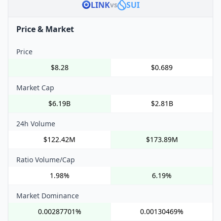
LINK
SUI
vs
Price & Market
Price
$8.28
$0.689
Market Cap
$6.19B
$2.81B
24h Volume
$122.42M
$173.89M
Ratio Volume/Cap
1.98%
6.19%
Market Dominance
0.00287701%
0.00130469%