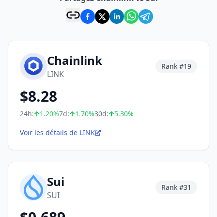
Chainlink
Rank #
19
LINK
$
8.28
24h:
1.20
%
7d:
1.70
%
30d:
5.30
%
Voir les détails de LINK
Sui
Rank #
31
SUI