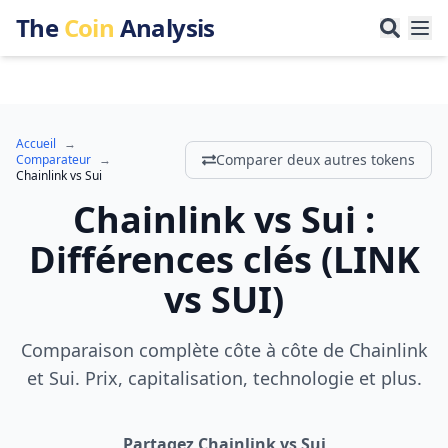
The
Coin
Analysis
Accueil
→
Comparer deux autres tokens
Comparateur
→
Chainlink
vs
Sui
Chainlink
vs
Sui
:
Différences clés
(
LINK
vs
SUI
)
Comparaison complète côte à côte de Chainlink
et Sui. Prix, capitalisation, technologie et plus.
Partagez Chainlink vs Sui