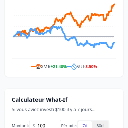
XMR
SUI
+
21.40
%
-3.50
%
Calculateur What-If
Si vous aviez investi $100 il y a 7 jours...
$
Montant
:
Période
:
7d
30d