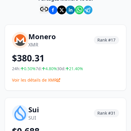
Monero
Rank #
17
XMR
$
380.31
24h:
0.50
%
7d:
4.80
%
30d:
21.40
%
Voir les détails de XMR
Sui
Rank #
31
SUI