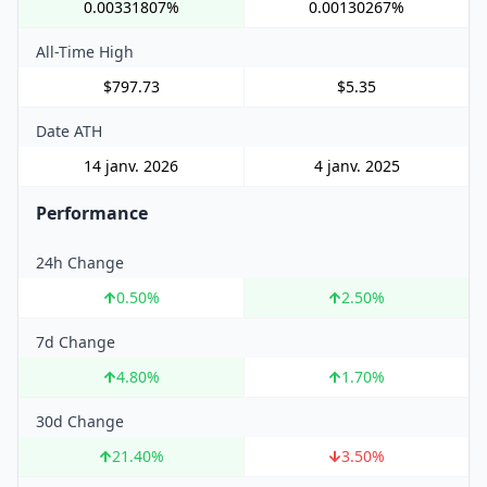
0.00331807%
0.00130267%
All-Time High
$797.73
$5.35
Date ATH
14 janv. 2026
4 janv. 2025
Performance
24h Change
0.50
%
2.50
%
7d Change
4.80
%
1.70
%
30d Change
21.40
%
3.50
%