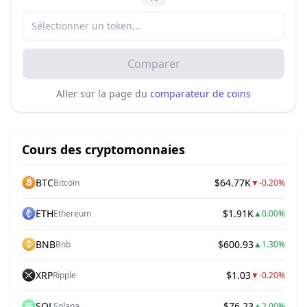
Comparer
Aller sur la page du
comparateur de coins
Cours des cryptomonnaies
BTC
$64.77K
Bitcoin
▼
-0.20%
ETH
$1.91K
Ethereum
▲
0.00%
BNB
$600.93
Bnb
▲
1.30%
XRP
$1.03
Ripple
▼
-0.20%
SOL
$76.23
Solana
▲
2.00%