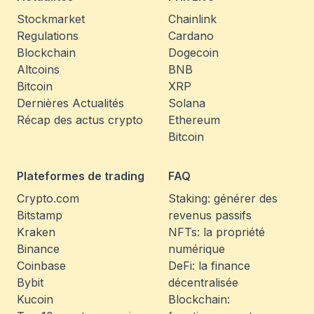
Stockmarket
Chainlink
Regulations
Cardano
Blockchain
Dogecoin
Altcoins
BNB
Bitcoin
XRP
Dernières Actualités
Solana
Récap des actus crypto
Ethereum
Bitcoin
Plateformes de trading
FAQ
Crypto.com
Staking: générer des
Bitstamp
revenus passifs
Kraken
NFTs: la propriété
Binance
numérique
Coinbase
DeFi: la finance
Bybit
décentralisée
Kucoin
Blockchain: