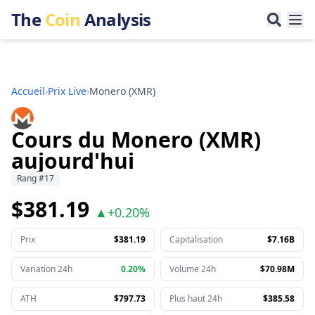
The
Coin
Analysis
Accueil
›
Prix Live
›
Monero
(
XMR
)
Cours du Monero (XMR)
aujourd'hui
Rang
#
17
$381.19
▲
+
0.20%
Prix
$381.19
Capitalisation
$7.16B
Variation 24h
0.20%
Volume 24h
$70.98M
ATH
$797.73
Plus haut 24h
$385.58