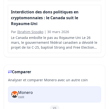
cryptomonnaie réputée pour sa protection avancée
des transactions.
Interdiction des dons politiques en
cryptomonnaies : le Canada suit le
Royaume-Uni
Par
Ibrahim Sissoko
|
30 mars 2026
Le Canada emboîte le pas au Royaume-Uni Le 26
mars, le gouvernement fédéral canadien a dévoilé le
projet de loi C-25, baptisé Strong and Free Elections
Act, visant à interdire les dons politiques en
cryptomonnaies.
Comparer
Analyser et comparer Monero avec un autre coin
Monero
XMR
VS