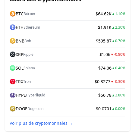
BTC
$64.62K
Bitcoin
▲
1.10%
ETH
$1.91K
Ethereum
▲
2.30%
BNB
$595.87
Bnb
▲
0.70%
XRP
$1.06
Ripple
▼
-0.80%
SOL
$74.06
Solana
▲
0.40%
TRX
$0.3277
Tron
▼
-0.30%
HYPE
$56.78
Hyperliquid
▲
2.80%
DOGE
$0.0701
Dogecoin
▲
0.00%
Voir plus de cryptomonnaies
→