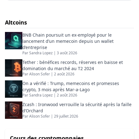
entreprises structurent leur discours autour du
Bitcoin, de la blockchain et des actifs
numériques.
Altcoins
BNB Chain poursuit un ex-employé pour le
lancement d’un memecoin depuis un wallet
d’entreprise
Par
Sandra Lopez
|
3 août 2026
Tether : bénéfices records, réserves en baisse et
domination du marché au T2 2024
Par
Alison Sofer
|
2 août 2026
On a vérifié : Trump, memecoins et promesses
crypto, 3 mois après Mar-a-Lago
Par
Sandra Lopez
|
2 août 2026
Zcash : Ironwood verrouille la sécurité après la faille
d’Orchard
Par
Alison Sofer
|
29 juillet 2026
Cours des cryptomonnaies