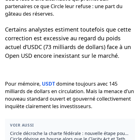
partenaires ce que Circle leur refuse : une part du
gâteau des réserves.
Certains analystes estiment toutefois que cette
correction est excessive au regard du poids
actuel d’USDC (73 milliards de dollars) face à un
Open USD encore inexistant sur le marché.
Pour mémoire,
USDT
domine toujours avec 145
milliards de dollars en circulation. Mais la menace d’un
nouveau standard ouvert et gouverné collectivement
inquiète clairement les investisseurs.
VOIR AUSSI
Circle décroche la charte fédérale : nouvelle étape pour
l’USDC aux États-Unis
Circle dévisse en bourse alors que le Clarity Act et Tether