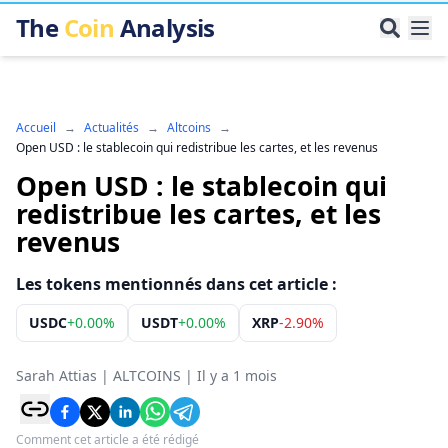
The
Coin
Analysis
Accueil
→
Actualités
→
Altcoins
→
Open USD : le stablecoin qui redistribue les cartes, et les revenus
Open USD : le stablecoin qui
redistribue les cartes, et les
revenus
Les tokens mentionnés dans cet article :
USDC
+
0.00%
USDT
+
0.00%
XRP
-2.90%
Sarah Attias
|
ALTCOINS
|
Il y a 1 mois
Comment cet article a été rédigé