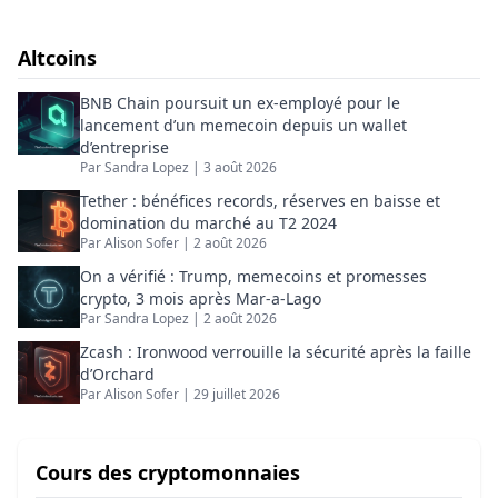
Bitcoin, de la blockchain et des actifs
numériques.
Altcoins
BNB Chain poursuit un ex-employé pour le
lancement d’un memecoin depuis un wallet
d’entreprise
Par
Sandra Lopez
|
3 août 2026
Tether : bénéfices records, réserves en baisse et
domination du marché au T2 2024
Par
Alison Sofer
|
2 août 2026
On a vérifié : Trump, memecoins et promesses
crypto, 3 mois après Mar-a-Lago
Par
Sandra Lopez
|
2 août 2026
Zcash : Ironwood verrouille la sécurité après la faille
d’Orchard
Par
Alison Sofer
|
29 juillet 2026
Cours des cryptomonnaies