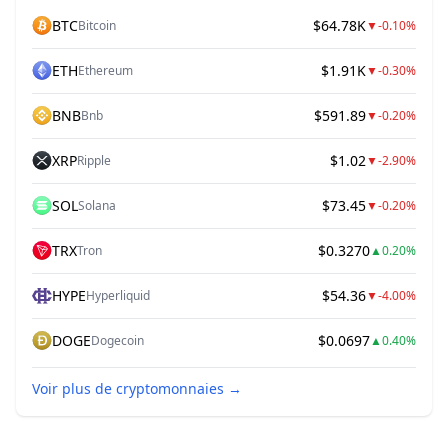
BTC
$64.78K
Bitcoin
▼
-0.10%
ETH
$1.91K
Ethereum
▼
-0.30%
BNB
$591.89
Bnb
▼
-0.20%
XRP
$1.02
Ripple
▼
-2.90%
SOL
$73.45
Solana
▼
-0.20%
TRX
$0.3270
Tron
▲
0.20%
HYPE
$54.36
Hyperliquid
▼
-4.00%
DOGE
$0.0697
Dogecoin
▲
0.40%
Voir plus de cryptomonnaies
→