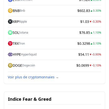
BNB
$602.83
Bnb
▲
0.30%
XRP
$1.03
Ripple
▼
-0.30%
SOL
$76.85
Solana
▲
1.10%
TRX
$0.3298
Tron
▲
0.10%
HYPE
$54.11
Hyperliquid
▼
-0.90%
DOGE
$0.0699
Dogecoin
▼
-0.10%
Voir plus de cryptomonnaies
→
Indice Fear & Greed