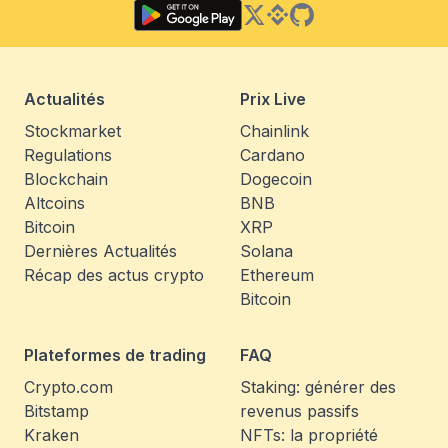
Twitter
Binance Square
GitHub
Actualités
Prix Live
Stockmarket
Chainlink
Regulations
Cardano
Blockchain
Dogecoin
Altcoins
BNB
Bitcoin
XRP
Dernières Actualités
Solana
Récap des actus crypto
Ethereum
Bitcoin
Plateformes de trading
FAQ
Crypto.com
Staking: générer des
Bitstamp
revenus passifs
Kraken
NFTs: la propriété