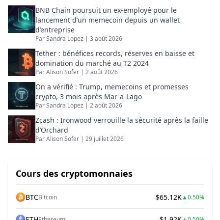
approche factuelle, orientée usages et impact
BNB Chain poursuit un ex-employé pour le
business.
lancement d’un memecoin depuis un wallet
d’entreprise
Par
Sandra Lopez
|
3 août 2026
Tether : bénéfices records, réserves en baisse et
domination du marché au T2 2024
Par
Alison Sofer
|
2 août 2026
On a vérifié : Trump, memecoins et promesses
crypto, 3 mois après Mar-a-Lago
Par
Sandra Lopez
|
2 août 2026
Zcash : Ironwood verrouille la sécurité après la faille
d’Orchard
Par
Alison Sofer
|
29 juillet 2026
Cours des cryptomonnaies
BTC
$65.12K
Bitcoin
▲
0.50%
ETH
$1.92K
Ethereum
▲
0.50%