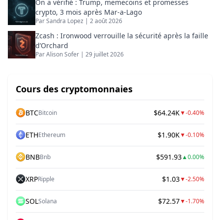
On a vérifié : Trump, memecoins et promesses
crypto, 3 mois après Mar-a-Lago
Par
Sandra Lopez
|
2 août 2026
Zcash : Ironwood verrouille la sécurité après la faille
d’Orchard
Par
Alison Sofer
|
29 juillet 2026
Cours des cryptomonnaies
BTC
$64.24K
Bitcoin
▼
-0.40%
ETH
$1.90K
Ethereum
▼
-0.10%
BNB
$591.93
Bnb
▲
0.00%
XRP
$1.03
Ripple
▼
-2.50%
SOL
$72.57
Solana
▼
-1.70%