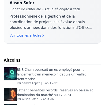
Alison Sofer
Signature éditoriale – Actualité crypto & tech
Professionnelle de la gestion et de la
coordination de projets, elle évolue depuis
plusieurs années dans des fonctions d'Office
Manager et de Project Manager, en lien étroit
Voir tous les articles
avec les équipes commerciales. Elle s'intéresse
aux enjeux économiques, technologiques et
organisationnels liés à la transformation
numérique. Sur The Coin Analysis, elle contribue
Altcoins
à l'analyse de l'actualité crypto et tech avec une
approche factuelle, orientée usages et impact
BNB Chain poursuit un ex-employé pour le
business.
lancement d’un memecoin depuis un wallet
d’entreprise
Par
Sandra Lopez
|
3 août 2026
Tether : bénéfices records, réserves en baisse et
domination du marché au T2 2024
Par
Alison Sofer
|
2 août 2026