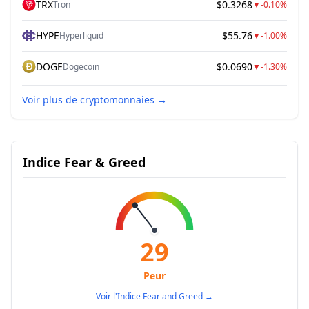
TRX
$0.3268
Tron
▼
-0.10%
HYPE
$55.76
Hyperliquid
▼
-1.00%
DOGE
$0.0690
Dogecoin
▼
-1.30%
Voir plus de cryptomonnaies
→
Indice Fear & Greed
29
Peur
Voir l'Indice Fear and Greed
→