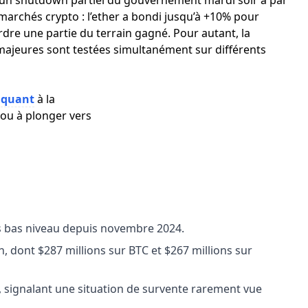
 un shutdown partiel du gouvernement mardi soir a par
 marchés crypto : l’ether a bondi jusqu’à +10% pour
dre une partie du terrain gagné. Pour autant, la
ajeures sont testées simultanément sur différents
s
quant
à la
ou à plonger vers
lus bas niveau depuis novembre 2024.
h, dont $287 millions sur BTC et $267 millions sur
, signalant une situation de survente rarement vue