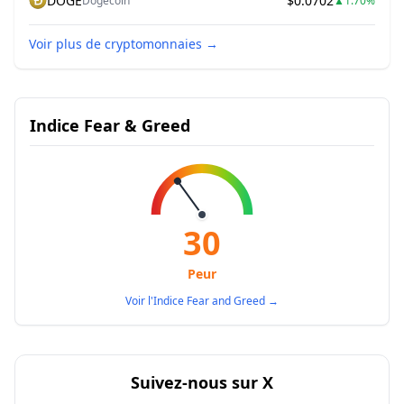
DOGE
$0.0702
Dogecoin
▲
1.70%
Voir plus de cryptomonnaies
→
Indice Fear & Greed
30
Peur
Voir l'Indice Fear and Greed
→
Suivez-nous sur X