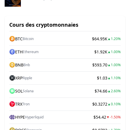
Cours des cryptomonnaies
BTC
$64.95K
Bitcoin
▲
1.20%
ETH
$1.92K
Ethereum
▲
1.00%
BNB
$593.70
Bnb
▲
1.00%
XRP
$1.03
Ripple
▲
1.10%
SOL
$74.66
Solana
▲
2.60%
TRX
$0.3272
Tron
▲
0.10%
HYPE
$54.42
Hyperliquid
▼
-1.50%