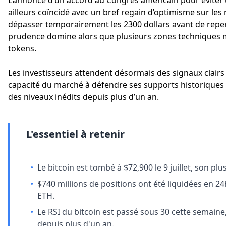
L’annonce d’un accord au Congrès américain pour éviter
ailleurs coïncidé avec un bref regain d’optimisme sur les
dépasser temporairement les 2300 dollars avant de reper
prudence domine alors que plusieurs zones techniques m
tokens.
Les investisseurs attendent désormais des signaux clair
capacité du marché à défendre ses supports historiques 
des niveaux inédits depuis plus d’un an.
L'essentiel à retenir
•
Le bitcoin est tombé à $72,900 le 9 juillet, son p
•
$740 millions de positions ont été liquidées en 24
ETH.
•
Le RSI du bitcoin est passé sous 30 cette semaine
depuis plus d'un an.