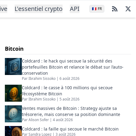
ive
L'essentiel crypto
API
🇫🇷
FR
Bitcoin
Coldcard : le hack qui secoue la sécurité des
portefeuilles Bitcoin et relance le débat sur l’auto-
conservation
Par
Ibrahim Sissoko
|
6 août 2026
Coldcard : le casse à 100 millions qui secoue
l’écosystème Bitcoin
Par
Ibrahim Sissoko
|
5 août 2026
Ventes massives de Bitcoin : Strategy ajuste sa
trésorerie, mais conserve sa position dominante
Par
Alison Sofer
|
4 août 2026
Coldcard : la faille qui secoue le marché Bitcoin
Par
Sandra Lopez
|
3 août 2026