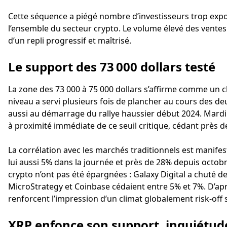
Cette séquence a piégé nombre d’investisseurs trop expos
l’ensemble du secteur crypto. Le volume élevé des ventes
d’un repli progressif et maîtrisé.
Le support des 73 000 dollars testé
La zone des 73 000 à 75 000 dollars s’affirme comme un c
niveau a servi plusieurs fois de plancher au cours des deu
aussi au démarrage du rallye haussier début 2024. Mardi 
à proximité immédiate de ce seuil critique, cédant près de
La corrélation avec les marchés traditionnels est manifes
lui aussi 5% dans la journée et près de 28% depuis octobre
crypto n’ont pas été épargnées : Galaxy Digital a chuté de
MicroStrategy et Coinbase cédaient entre 5% et 7%. D’ap
renforcent l’impression d’un climat globalement risk-off su
XRP enfonce son support, inquiétud