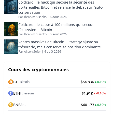
Coldcard : le hack qui secoue la sécurité des
portefeuilles Bitcoin et relance le débat sur l’auto-
conservation
Par
Ibrahim Sissoko
|
6 août 2026
Coldcard : le casse à 100 millions qui secoue
l’écosystème Bitcoin
Par
Ibrahim Sissoko
|
5 août 2026
Ventes massives de Bitcoin : Strategy ajuste sa
trésorerie, mais conserve sa position dominante
Par
Alison Sofer
|
4 août 2026
Cours des cryptomonnaies
BTC
$64.83K
Bitcoin
▲
0.10%
ETH
$1.91K
Ethereum
▼
-0.10%
BNB
$601.73
Bnb
▲
0.60%