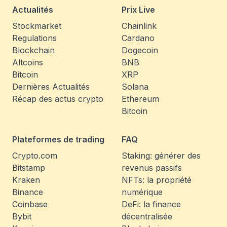
Actualités
Prix Live
Stockmarket
Chainlink
Regulations
Cardano
Blockchain
Dogecoin
Altcoins
BNB
Bitcoin
XRP
Dernières Actualités
Solana
Récap des actus crypto
Ethereum
Bitcoin
Plateformes de trading
FAQ
Crypto.com
Staking: générer des
Bitstamp
revenus passifs
Kraken
NFTs: la propriété
Binance
numérique
Coinbase
DeFi: la finance
Bybit
décentralisée