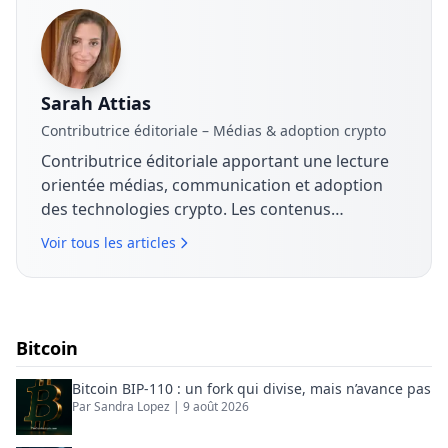
Sarah Attias
Contributrice éditoriale – Médias & adoption crypto
Contributrice éditoriale apportant une lecture
orientée médias, communication et adoption
des technologies crypto. Les contenus
analysent les stratégies de marque, les
Voir tous les articles
dynamiques de marché et la manière dont les
entreprises structurent leur discours autour du
Bitcoin, de la blockchain et des actifs
numériques.
Bitcoin
Bitcoin BIP-110 : un fork qui divise, mais n’avance pas
Par
Sandra Lopez
|
9 août 2026