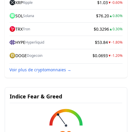
XRP
$1.03
Ripple
▼
-0.60%
SOL
$76.20
Solana
▲
0.80%
TRX
$0.3296
Tron
▲
0.30%
HYPE
$53.84
Hyperliquid
▼
-1.80%
DOGE
$0.0693
Dogecoin
▼
-1.20%
Voir plus de cryptomonnaies
→
Indice Fear & Greed