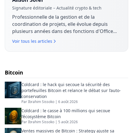
Signature éditoriale – Actualité crypto & tech
Professionnelle de la gestion et de la
coordination de projets, elle évolue depuis
plusieurs années dans des fonctions d'Office
Manager et de Project Manager, en lien étroit
Voir tous les articles
avec les équipes commerciales. Elle s'intéresse
aux enjeux économiques, technologiques et
organisationnels liés à la transformation
numérique. Sur The Coin Analysis, elle contribue
Bitcoin
à l'analyse de l'actualité crypto et tech avec une
approche factuelle, orientée usages et impact
Coldcard : le hack qui secoue la sécurité des
business.
portefeuilles Bitcoin et relance le débat sur l’auto-
conservation
Par
Ibrahim Sissoko
|
6 août 2026
Coldcard : le casse à 100 millions qui secoue
l’écosystème Bitcoin
Par
Ibrahim Sissoko
|
5 août 2026
Ventes massives de Bitcoin : Strategy ajuste sa