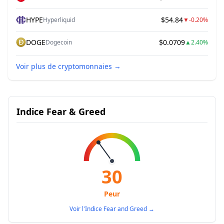
HYPE
$54.84
Hyperliquid
▼
-0.20%
DOGE
$0.0709
Dogecoin
▲
2.40%
Voir plus de cryptomonnaies
→
Indice Fear & Greed
30
Peur
Voir l'Indice Fear and Greed
→