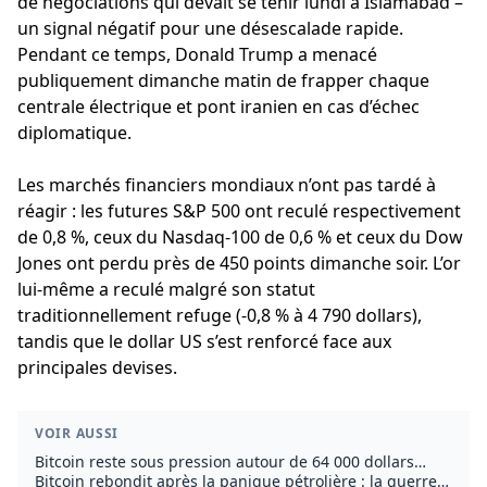
de négociations qui devait se tenir lundi à Islamabad –
un signal négatif pour une désescalade rapide.
Pendant ce temps, Donald Trump a menacé
publiquement dimanche matin de frapper chaque
centrale électrique et pont iranien en cas d’échec
diplomatique.
Les marchés financiers mondiaux n’ont pas tardé à
réagir : les futures S&P 500 ont reculé respectivement
de 0,8 %, ceux du Nasdaq-100 de 0,6 % et ceux du Dow
Jones ont perdu près de 450 points dimanche soir. L’or
lui-même a reculé malgré son statut
traditionnellement refuge (-0,8 % à 4 790 dollars),
tandis que le dollar US s’est renforcé face aux
principales devises.
VOIR AUSSI
Bitcoin reste sous pression autour de 64 000 dollars
malgré l’avancée des pourparlers US-Iran
Bitcoin rebondit après la panique pétrolière : la guerre