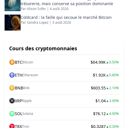
trésorerie, mais conserve sa position dominante
Par
Alison Sofer
|
4 août 2026
Coldcard : la faille qui secoue le marché Bitcoin
Par
Sandra Lopez
|
3 août 2026
Cours des cryptomonnaies
BTC
$64.99K
Bitcoin
▲
0.50%
ETH
$1.92K
Ethereum
▲
0.80%
BNB
$603.55
Bnb
▲
2.10%
XRP
$1.04
Ripple
▲
3.00%
SOL
$76.12
Solana
▲
4.00%
TRX
$0.3287
Tron
▲
0.30%