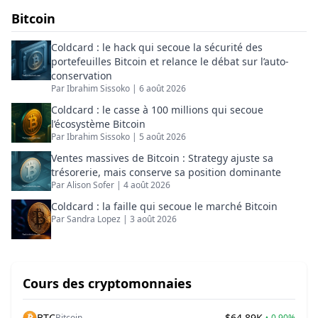
numériques.
Bitcoin
Coldcard : le hack qui secoue la sécurité des
portefeuilles Bitcoin et relance le débat sur l’auto-
conservation
Par
Ibrahim Sissoko
|
6 août 2026
Coldcard : le casse à 100 millions qui secoue
l’écosystème Bitcoin
Par
Ibrahim Sissoko
|
5 août 2026
Ventes massives de Bitcoin : Strategy ajuste sa
trésorerie, mais conserve sa position dominante
Par
Alison Sofer
|
4 août 2026
Coldcard : la faille qui secoue le marché Bitcoin
Par
Sandra Lopez
|
3 août 2026
Cours des cryptomonnaies
BTC
$64.89K
Bitcoin
▲
0.90%