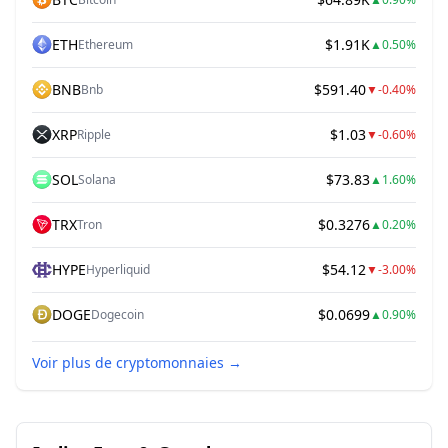
ETH
$1.91K
Ethereum
▲
0.50%
BNB
$591.40
Bnb
▼
-0.40%
XRP
$1.03
Ripple
▼
-0.60%
SOL
$73.83
Solana
▲
1.60%
TRX
$0.3276
Tron
▲
0.20%
HYPE
$54.12
Hyperliquid
▼
-3.00%
DOGE
$0.0699
Dogecoin
▲
0.90%
Voir plus de cryptomonnaies
→