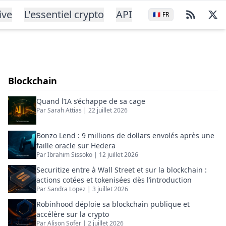
ive
L'essentiel crypto
API
🇫🇷
FR
Blockchain
Quand l’IA s’échappe de sa cage
Par
Sarah Attias
|
22 juillet 2026
Bonzo Lend : 9 millions de dollars envolés après une
faille oracle sur Hedera
Par
Ibrahim Sissoko
|
12 juillet 2026
Securitize entre à Wall Street et sur la blockchain :
actions cotées et tokenisées dès l’introduction
Par
Sandra Lopez
|
3 juillet 2026
Robinhood déploie sa blockchain publique et
accélère sur la crypto
Par
Alison Sofer
|
2 juillet 2026