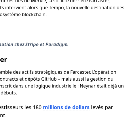
bres clés de Merkle, la société derrière Farcaster,
ts intervient alors que Tempo, la nouvelle destination des
cosystème blockchain.
ation chez Stripe et Paradigm.
ter
semble des actifs stratégiques de Farcaster. L’opération
ontracts et dépôts GitHub – mais aussi la gestion du
nscrit dans une logique industrielle : Neynar était déjà un
 débuts.
estisseurs les 180
millions de dollars
levés par
nt.