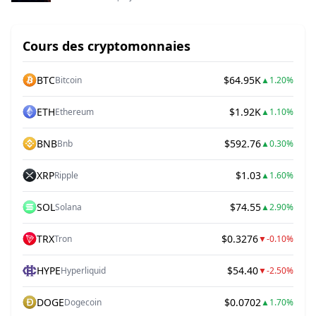
Cours des cryptomonnaies
BTC
$64.95K
Bitcoin
▲
1.20%
ETH
$1.92K
Ethereum
▲
1.10%
BNB
$592.76
Bnb
▲
0.30%
XRP
$1.03
Ripple
▲
1.60%
SOL
$74.55
Solana
▲
2.90%
TRX
$0.3276
Tron
▼
-0.10%
HYPE
$54.40
Hyperliquid
▼
-2.50%
DOGE
$0.0702
Dogecoin
▲
1.70%