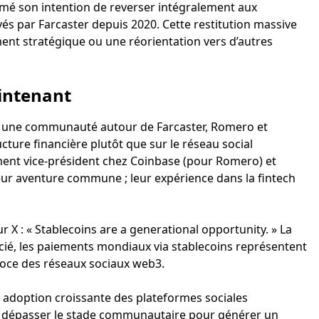
irmé son intention de reverser intégralement aux
evés par Farcaster depuis 2020. Cette restitution massive
ent stratégique ou une réorientation vers d’autres
aintenant
ir une communauté autour de Farcaster, Romero et
ucture financière plutôt que sur le réseau social
ment vice-président chez Coinbase (pour Romero) et
eur aventure commune ; leur expérience dans la fintech
X : « Stablecoins are a generational opportunity. » La
cié, les paiements mondiaux via stablecoins représentent
roce des réseaux sociaux web3.
ne adoption croissante des plateformes sociales
i à dépasser le stade communautaire pour générer un