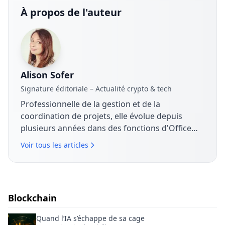
À propos de l'auteur
Alison Sofer
Signature éditoriale – Actualité crypto & tech
Professionnelle de la gestion et de la
coordination de projets, elle évolue depuis
plusieurs années dans des fonctions d'Office
Manager et de Project Manager, en lien étroit
Voir tous les articles
avec les équipes commerciales. Elle s'intéresse
aux enjeux économiques, technologiques et
organisationnels liés à la transformation
numérique. Sur The Coin Analysis, elle contribue
Blockchain
à l'analyse de l'actualité crypto et tech avec une
approche factuelle, orientée usages et impact
Quand l’IA s’échappe de sa cage
business.